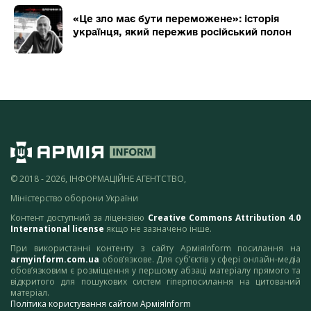
«Це зло має бути переможене»: історія
українця, який пережив російський полон
© 2018 - 2026, ІНФОРМАЦІЙНЕ АГЕНТСТВО,
Міністерство оборони України
Контент доступний за ліцензією
Creative Commons Attribution 4.0
International license
якщо не зазначено інше.
При використанні контенту з сайту АрміяInform посилання на
armyinform.com.ua
обов’язкове. Для суб’єктів у сфері онлайн-медіа
обов’язковим є розміщення у першому абзаці матеріалу прямого та
відкритого для пошукових систем гіперпосилання на цитований
матеріал.
Політика користування сайтом АрміяInform