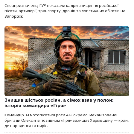
Спецпризначенці ГУР показали кадри знищення російської
піхоти, артилерії, транспорту, дронів та логістичних об’єктів на
Запоріжжі.
Знищив шістьох росіян, а сімох взяв у полон:
історія командира «Гіря»
Командир 3-ї мотопіхотної роти 43-ї окремої механізованої
бригади Олексій із позивним «Гіря» захищає Харківщину — край,
де народився та виріс.