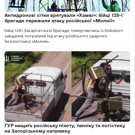
Антидронові сітки врятували «Хамві»: бійці 128-ї
бригади пережили атаку російської «Молнії»
Бійці 128-ї Закарпатської бригади, повертаючись із бойового
завдання, потрапили під атаку російського ударного
безпілотника «Молнія».
ГУР нищать російську піхоту, техніку та логістику
на Запорізькому напрямку