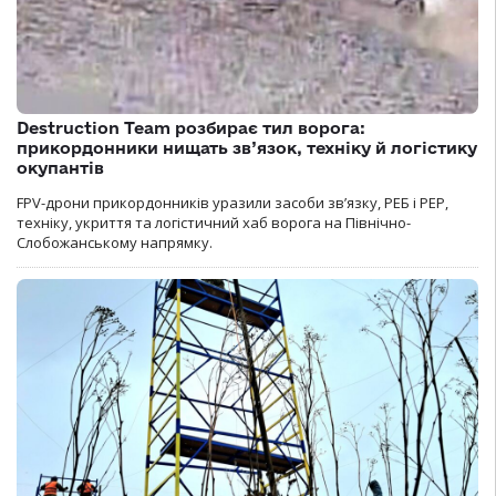
Destruction Team розбирає тил ворога:
прикордонники нищать зв’язок, техніку й логістику
окупантів
FPV-дрони прикордонників уразили засоби зв’язку, РЕБ і РЕР,
техніку, укриття та логістичний хаб ворога на Північно-
Слобожанському напрямку.