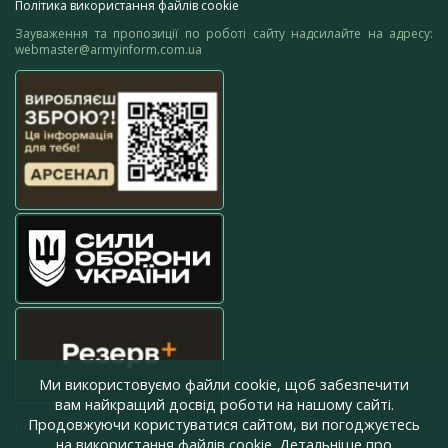
Політика використання файлів cookie
Зауваження та пропозиції по роботі сайту надсилайте на адресу:
webmaster@armyinform.com.ua
Ми використовуємо файли cookie, щоб забезпечити
вам найкращий досвід роботи на нашому сайті.
Продовжуючи користуватися сайтом, ви погоджуєтесь
press@armyinform.com.ua
на використання файлів cookie. Детальніше про