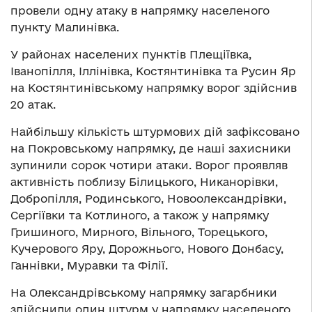
провели одну атаку в напрямку населеного
пункту Малинівка.
У районах населених пунктів Плещіївка,
Іванопілля, Іллінівка, Костянтинівка та Русин Яр
на Костянтинівському напрямку ворог здійснив
20 атак.
Найбільшу кількість штурмових дій зафіксовано
на Покровському напрямку, де наші захисники
зупинили сорок чотири атаки. Ворог проявляв
активність поблизу Білицького, Никанорівки,
Добропілля, Родинського, Новоолександрівки,
Сергіївки та Котлиного, а також у напрямку
Гришиного, Мирного, Вільного, Торецького,
Кучерового Яру, Дорожнього, Нового Донбасу,
Ганнівки, Муравки та Філії.
На Олександрівському напрямку загарбники
здійснили один штурм у напрямку населеного