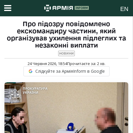
EN
Про підозру повідомлено
екскомандиру частини, який
організував ухилення підлеглих та
незаконні виплати
НОВИНИ
24 Червня 2026, 18:54
Прочитаєте за:
2
хв.
Слідкуйте за АрміяInform в Google