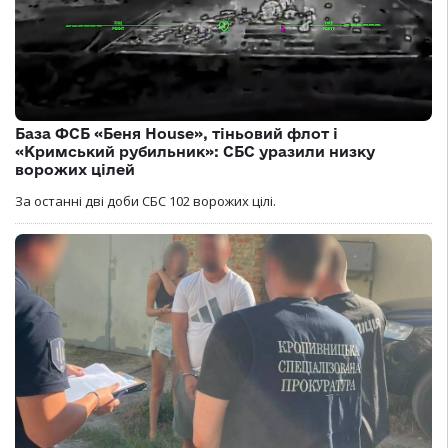
База ФСБ «Беня House», тіньовий флот і
«Кримський рубильник»: СБС уразили низку
ворожих цілей
За останні дві доби СБС 102 ворожих цілі.