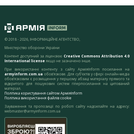
© 2018 - 2026, ІНФОРМАЦІЙНЕ АГЕНТСТВО,
Міністерство оборони України
Контент доступний за ліцензією
Creative Commons Attribution 4.0
International license
якщо не зазначено інше.
При використанні контенту з сайту АрміяInform посилання на
armyinform.com.ua
обов’язкове. Для суб’єктів у сфері онлайн-медіа
обов’язковим є розміщення у першому абзаці матеріалу прямого та
відкритого для пошукових систем гіперпосилання на цитований
матеріал.
Політика користування сайтом АрміяInform
Політика використання файлів cookie
Зауваження та пропозиції по роботі сайту надсилайте на адресу:
webmaster@armyinform.com.ua