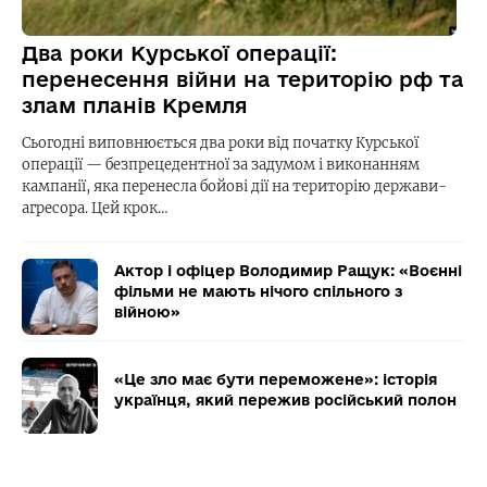
Два роки Курської операції:
перенесення війни на територію рф та
злам планів Кремля
Сьогодні виповнюється два роки від початку Курської
операції — безпрецедентної за задумом і виконанням
кампанії, яка перенесла бойові дії на територію держави-
агресора. Цей крок…
Актор і офіцер Володимир Ращук: «Воєнні
фільми не мають нічого спільного з
війною»
«Це зло має бути переможене»: історія
українця, який пережив російський полон