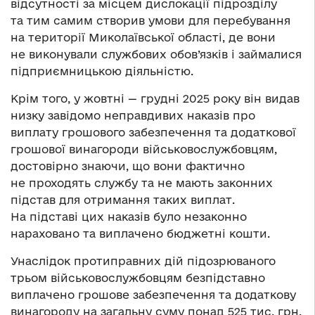
відсутності за місцем дислокації підрозділу
та тим самим створив умови для перебування
на території Миколаївської області, де вони
не виконували службових обов’язків і займалися
підприємницькою діяльністю.
Крім того, у жовтні — грудні 2025 року він видав
низку завідомо неправдивих наказів про
виплату грошового забезпечення та додаткової
грошової винагороди військовослужбовцям,
достовірно знаючи, що вони фактично
не проходять службу та не мають законних
підстав для отримання таких виплат.
На підставі цих наказів було незаконно
нараховано та виплачено бюджетні кошти.
Унаслідок протиправних дій підозрюваного
трьом військовослужбовцям безпідставно
виплачено грошове забезпечення та додаткову
винагороду на загальну суму понад 525 тис. грн,