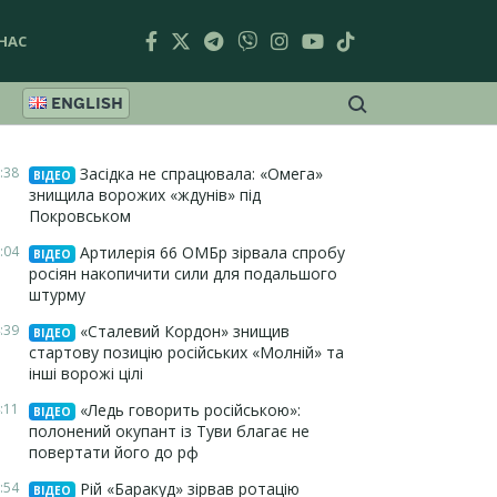
НАС
ENGLISH
:38
Засідка не спрацювала: «Омега»
ВІДЕО
знищила ворожих «ждунів» під
Покровськом
:04
Артилерія 66 ОМБр зірвала спробу
ВІДЕО
росіян накопичити сили для подальшого
штурму
:39
«Сталевий Кордон» знищив
ВІДЕО
стартову позицію російських «Молній» та
інші ворожі цілі
:11
«Ледь говорить російською»:
ВІДЕО
полонений окупант із Туви благає не
повертати його до рф
:54
Рій «Баракуд» зірвав ротацію
ВІДЕО