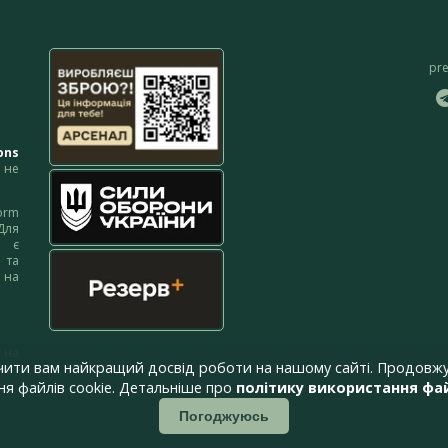
pr
ons
не
orm
Для
м є
 та
 на
 на
чити вам найкращий досвід роботи на нашому сайті. Продовжу
я файлів cookie. Детальніше про
політику використання фай
Погоджуюсь