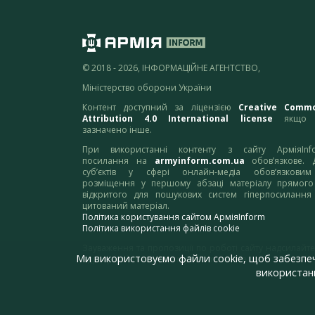
© 2018 - 2026, ІНФОРМАЦІЙНЕ АГЕНТСТВО,
Міністерство оборони України
Контент доступний за ліцензією
Creative Comm
Attribution 4.0 International license
якщо 
зазначено інше.
При використанні контенту з сайту АрміяInf
посилання на
armyinform.com.ua
обов’язкове. 
суб’єктів у сфері онлайн-медіа обов’язкови
розміщення у першому абзаці матеріалу прямого
відкритого для пошукових систем гіперпосилання
цитований матеріал.
Політика користування сайтом АрміяInform
Політика використання файлів cookie
Зауваження та пропозиції по роботі сайту надсилайте
Ми використовуємо файли cookie, щоб забезпе
адресу:
webmaster@armyinform.com.ua
використанн