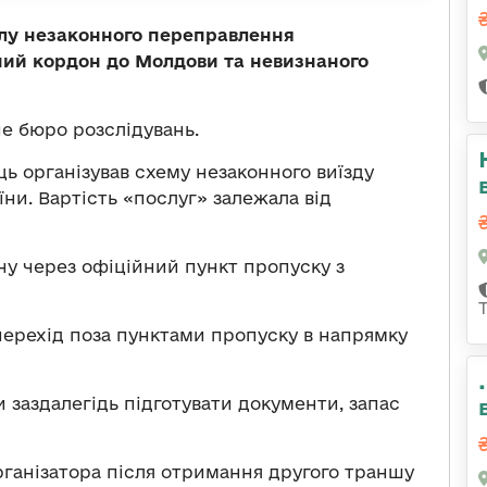
алу незаконного переправлення
ний кордон до Молдови та невизнаного
 бюро розслідувань.
ць організував схему незаконного виїзду
аїни. Вартість «послуг» залежала від
ону через офіційний пункт пропуску з
перехід поза пунктами пропуску в напрямку
 заздалегідь підготувати документи, запас
рганізатора після отримання другого траншу