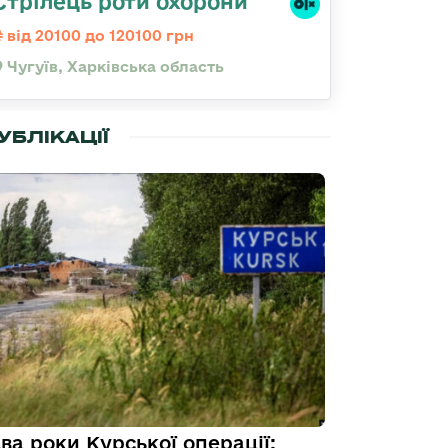
Стрілець роти охорони
від 20100 до 120100 грн
Чугуїв, Харківська область
УБЛІКАЦІЇ
ва роки Курської операції: