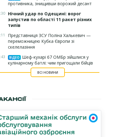
противника, знищивши ворожий десант
:30
Нічний удар по Одещині: ворог
запустив по області 11 ракет різних
типів
:11
Представниця ЗСУ Поліна Халькевич —
переможницею Кубка Європи зі
скелелазіння
:43
Шеф-кухарі 67 ОМБр зійшлися у
ВІДЕО
кулінарному батлі: чим пригощали бійців
ВСІ НОВИНИ
АКАНСІЇ
Старший механік обслуги
обслуговування
авіаційного озброєння