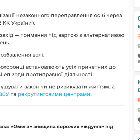
ізації незаконного переправлення осіб через
 КК України).
захід — тримання під вартою з альтернативою
ень.
позбавлення волі.
оохоронці встановлюють усіх причетних до
 епізоди протиправної діяльності.
ушувати закон чи не ризикувати життям, а
 ЗСУ
та
рекрутинговими центрами
.
ала: «Омега» знищила ворожих «ждунів» під