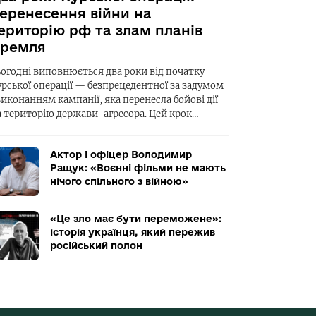
еренесення війни на
ериторію рф та злам планів
ремля
ьогодні виповнюється два роки від початку
урської операції — безпрецедентної за задумом
виконанням кампанії, яка перенесла бойові дії
а територію держави-агресора. Цей крок…
Актор і офіцер Володимир
Ращук: «Воєнні фільми не мають
нічого спільного з війною»
«Це зло має бути переможене»:
історія українця, який пережив
російський полон