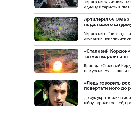
Українські захисники вия
одному з териконів під 
Артилерія 66 ОМБр 
подальшого штурм
Українські воїни завдал
окупантів накопичити с
«Сталевий Кордон»
та інші ворожі цілі
Бригада «Сталевий Кордо
на Курському та Північ
«Ледь говорить рос
повертати його до 
До рук українських війсь
війну заради грошей, про