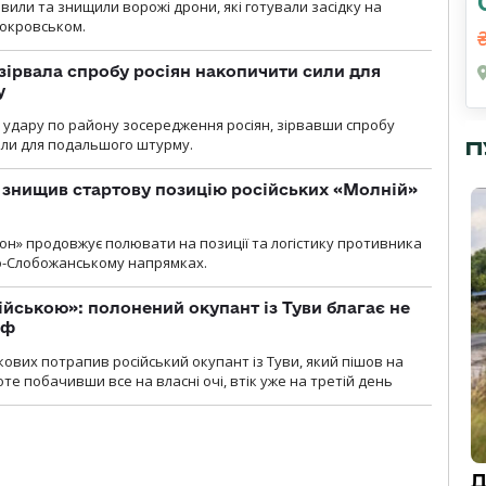
вили та знищили ворожі дрони, які готували засідку на
Покровськом.
зірвала спробу росіян накопичити сили для
у
и удару по району зосередження росіян, зірвавши спробу
или для подальшого штурму.
П
 знищив стартову позицію російських «Молній»
н» продовжує полювати на позиції та логістику противника
но-Слобожанському напрямках.
ійською»: полонений окупант із Туви благає не
рф
кових потрапив російський окупант із Туви, який пішов на
те побачивши все на власні очі, втік уже на третій день
Д