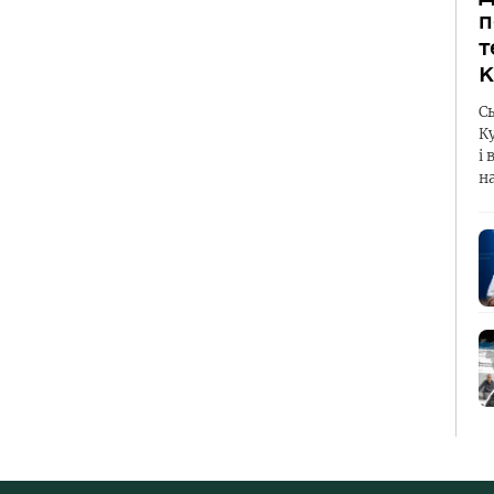
п
т
К
С
К
і 
н