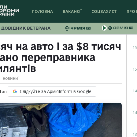
ГОЛОВНА
ВАКАНСІЇ
СОЦЗАХИСТ
ПРО 
ДОВІДНИК ВЕТЕРАНА
ч на авто і за $8 тисяч
15
мано переправника
илянтів
15
НОВИНИ
14
Слідкуйте за АрміяInform в Google
1
хв.
14
13