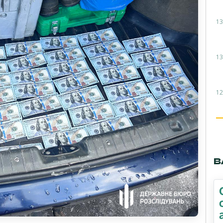
13
13
12
В