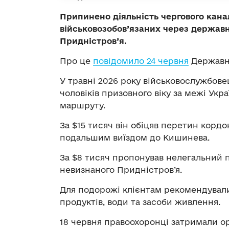
Припинено діяльність чергового кан
військовозобов’язаних через держав
Придністров’я.
Про це
повідомило 24 червня
Державне
У травні 2026 року військовослужбове
чоловіків призовного віку за межі Укр
маршруту.
За $15 тисяч він обіцяв перетин корд
подальшим виїздом до Кишинева.
За $8 тисяч пропонував нелегальний 
невизнаного Придністров’я.
Для подорожі клієнтам рекомендували
продуктів, води та засоби живлення.
18 червня правоохоронці затримали о