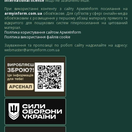
International license
якщо не зазначено інше.
При використанні контенту з сайту АрміяInform посилання на
armyinform.com.ua
обов’язкове. Для суб’єктів у сфері онлайн-медіа
обов’язковим є розміщення у першому абзаці матеріалу прямого та
відкритого для пошукових систем гіперпосилання на цитований
матеріал.
Політика користування сайтом АрміяInform
Політика використання файлів cookie
Зауваження та пропозиції по роботі сайту надсилайте на адресу:
webmaster@armyinform.com.ua