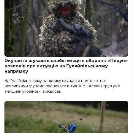
Окупанти шукають слабкі місця в обороні: «Перун»
розповів про ситуацію на Гуляйпільському
напрямку
На Гуляйпільському напрямку окупанти намагаються
невеликими групами проникати в тил ЗСУ. 14 таких груп уже
знищили українські військові.