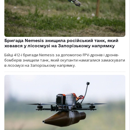
Бригада Nemesis знищила російський танк, який
ховався у лісосмузі на Запорізькому напрямку
Бійці 412-ї бригади Nemesis за допомогою FPV-дронів і дронів-
бомберів знищили танк, який окупанти намагалися замаскувати
в лісосмузі на Запорізькому напрямку.