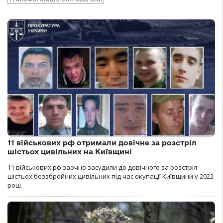
11 військових рф отримали довічне за розстріл
шістьох цивільних на Київщині
11 військових рф заочно засудили до довічного за розстріл
шістьох беззбройних цивільних під час окупації Київщини у 2022
році.