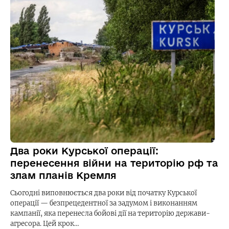
Два роки Курської операції:
перенесення війни на територію рф та
злам планів Кремля
Сьогодні виповнюється два роки від початку Курської
операції — безпрецедентної за задумом і виконанням
кампанії, яка перенесла бойові дії на територію держави-
агресора. Цей крок…