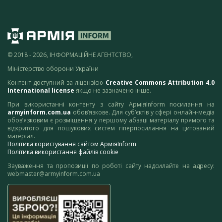
© 2018 - 2026, ІНФОРМАЦІЙНЕ АГЕНТСТВО,
Міністерство оборони України
Контент доступний за ліцензією
Creative Commons Attribution 4.0
International license
якщо не зазначено інше.
При використанні контенту з сайту АрміяInform посилання на
armyinform.com.ua
обов’язкове. Для суб’єктів у сфері онлайн-медіа
обов’язковим є розміщення у першому абзаці матеріалу прямого та
відкритого для пошукових систем гіперпосилання на цитований
матеріал.
Політика користування сайтом АрміяInform
Політика використання файлів cookie
Зауваження та пропозиції по роботі сайту надсилайте на адресу:
webmaster@armyinform.com.ua