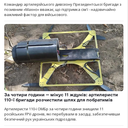
Командир артилерійського дивізіону Президентської бригади з
позивним «Махно» вважає, що підтримка сім'ї - надзвичайно
важливий фактор для військового.
За чотири години — мінус 11 ждунів: артилеристи
110-ї бригади розчистили шлях для побратимів
Артилеристи 110-ї ОМБр за чотири години знищили 11
російських FPV-дронів, які перебували в засідці, забезпечивши
безпечний рух українських підрозділів.