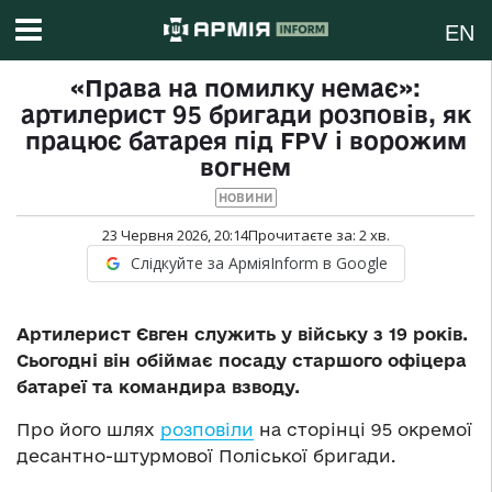
EN
«Права на помилку немає»:
артилерист 95 бригади розповів, як
працює батарея під FPV і ворожим
вогнем
НОВИНИ
23 Червня 2026, 20:14
Прочитаєте за:
2
хв.
Слідкуйте за АрміяInform в Google
Артилерист Євген служить у війську з 19 років.
Сьогодні він обіймає посаду старшого офіцера
батареї та командира взводу.
Про його шлях
розповіли
на сторінці 95 окремої
десантно-штурмової Поліської бригади.