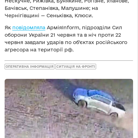
Нескучне, Рижівка, Бунякине, Рогізне, Уланове,
Бачівськ, Степанівка, Малушине; на
Чернігівщині — Сеньківка, Клюси.
Як
повідомляла
АрміяInform, підрозділи Сил
оборони України 21 червня та в ніч проти 22
червня завдали ударів по об’єктах російського
агресора на території рф.
ОПЕРАТИВНА ІНФОРМАЦІЯ
СИТУАЦІЯ НА ФРОНТІ