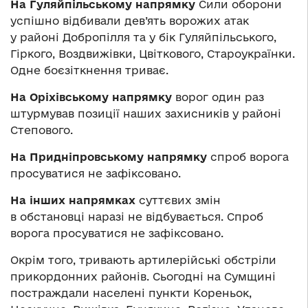
На Гуляйпільському напрямку
Сили оборони
успішно відбивали дев’ять ворожих атак
у районі Добропілля та у бік Гуляйпільського,
Гіркого, Воздвижівки, Цвіткового, Староукраїнки.
Одне боєзіткнення триває.
На Оріхівському напрямку
ворог один раз
штурмував позиції наших захисників у районі
Степового.
На Придніпровському напрямку
спроб ворога
просуватися не зафіксовано.
На інших напрямках
суттєвих змін
в обстановці наразі не відбувається. Спроб
ворога просуватися не зафіксовано.
Окрім того, тривають артилерійські обстріли
прикордонних районів. Сьогодні на Сумщині
постраждали населені пункти Кореньок,