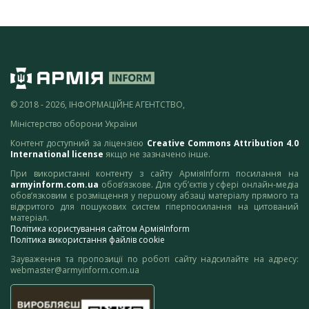
© 2018 - 2026, ІНФОРМАЦІЙНЕ АГЕНТСТВО,
Міністерство оборони України
Контент доступний за ліцензією
Creative Commons Attribution 4.0
International license
якщо не зазначено інше.
При використанні контенту з сайту АрміяInform посилання на
armyinform.com.ua
обов’язкове. Для суб’єктів у сфері онлайн-медіа
обов’язковим є розміщення у першому абзаці матеріалу прямого та
відкритого для пошукових систем гіперпосилання на цитований
матеріал.
Політика користування сайтом АрміяInform
Політика використання файлів cookie
Зауваження та пропозиції по роботі сайту надсилайте на адресу:
webmaster@armyinform.com.ua