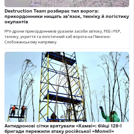
Destruction Team розбирає тил ворога:
прикордонники нищать зв’язок, техніку й логістику
окупантів
FPV-дрони прикордонників уразили засоби зв’язку, РЕБ і РЕР,
техніку, укриття та логістичний хаб ворога на Північно-
Слобожанському напрямку.
Антидронові сітки врятували «Хамві»: бійці 128-ї
бригади пережили атаку російської «Молнії»