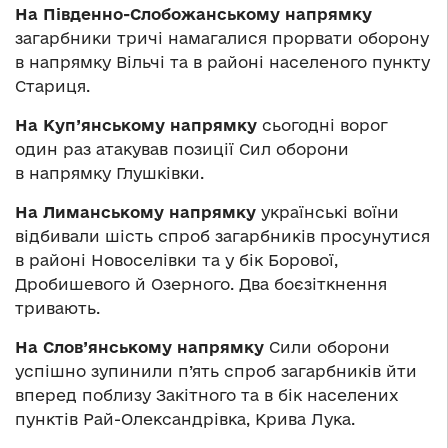
На Південно-Слобожанському напрямку
загарбники тричі намагалися прорвати оборону
в напрямку Вільчі та в районі населеного пункту
Стариця.
На Куп’янському напрямку
сьогодні ворог
один раз атакував позиції Сил оборони
в напрямку Глушківки.
На Лиманському напрямку
українські воїни
відбивали шість спроб загарбників просунутися
в районі Новоселівки та у бік Борової,
Дробишевого й Озерного. Два боєзіткнення
тривають.
На Слов’янському напрямку
Сили оборони
успішно зупинили п’ять спроб загарбників йти
вперед поблизу Закітного та в бік населених
пунктів Рай-Олександрівка, Крива Лука.