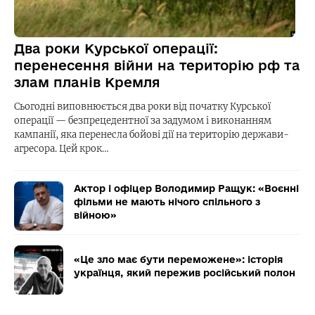
Два роки Курської операції:
перенесення війни на територію рф та
злам планів Кремля
Сьогодні виповнюється два роки від початку Курської
операції — безпрецедентної за задумом і виконанням
кампанії, яка перенесла бойові дії на територію держави-
агресора. Цей крок…
Актор і офіцер Володимир Ращук: «Воєнні
фільми не мають нічого спільного з
війною»
«Це зло має бути переможене»: історія
українця, який пережив російський полон