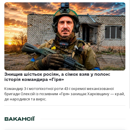
Знищив шістьох росіян, а сімох взяв у полон:
історія командира «Гіря»
Командир 3-ї мотопіхотної роти 43-ї окремої механізованої
бригади Олексій із позивним «Гіря» захищає Харківщину — край,
де народився та виріс.
ВАКАНСІЇ