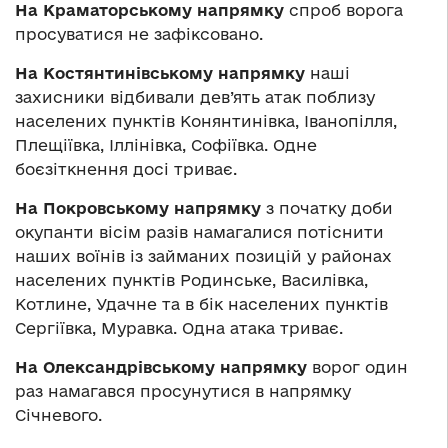
На Краматорському напрямку
спроб ворога
просуватися не зафіксовано.
На Костянтинівському напрямку
наші
захисники відбивали дев’ять атак поблизу
населених пунктів Конянтинівка, Іванопілля,
Плещіївка, Іллінівка, Софіївка. Одне
боєзіткнення досі триває.
На Покровському напрямку
з початку доби
окупанти вісім разів намагалися потіснити
наших воїнів із займаних позицій у районах
населених пунктів Родинське, Василівка,
Котлине, Удачне та в бік населених пунктів
Сергіївка, Муравка. Одна атака триває.
На Олександрівському напрямку
ворог один
раз намагався просунутися в напрямку
Січневого.