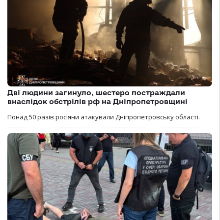
Дві людини загинуло, шестеро постраждали
внаслідок обстрілів рф на Дніпропетровщині
Понад 50 разів росіяни атакували Дніпропетровську області.