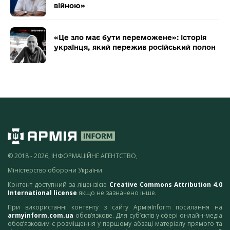
війною»
«Це зло має бути переможене»: історія
українця, який пережив російський полон
© 2018 - 2026, ІНФОРМАЦІЙНЕ АГЕНТСТВО,
Міністерство оборони України
Контент доступний за ліцензією
Creative Commons Attribution 4.0
International license
якщо не зазначено інше.
При використанні контенту з сайту АрміяInform посилання на
armyinform.com.ua
обов’язкове. Для суб’єктів у сфері онлайн-медіа
обов’язковим є розміщення у першому абзаці матеріалу прямого та