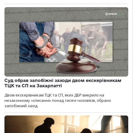
Суд обрав запобіжні заходи двом екскерівникам
ТЦК та СП на Закарпатті
Двом екскерівникам ТЦК та СП, яких ДБР викрило на
незаконному «списанні» понад тисячі чоловіків, обрано
запобіжний захід.