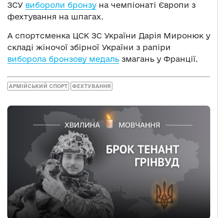
ЗСУ
вибороли бронзу
на чемпіонаті Європи з
фехтування на шпагах.
А спортсменка ЦСК ЗС України Дарія Миронюк у
складі жіночої збірної України з рапіри
виборола бронзову медаль
змагань у Франції.
АРМІЙСЬКИЙ СПОРТ
ФЕХТУВАННЯ