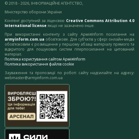
© 2018 - 2026, ІНФОРМАЦІЙНЕ АГЕНТСТВО,
Міністерство оборони України
Контент доступний за ліцензією
Creative Commons Attribution 4.0
International license
якщо не зазначено інше.
При використанні контенту з сайту АрміяInform посилання на
armyinform.com.ua
обов’язкове. Для суб’єктів у сфері онлайн-медіа
обов’язковим є розміщення у першому абзаці матеріалу прямого та
відкритого для пошукових систем гіперпосилання на цитований
матеріал.
Політика користування сайтом АрміяInform
Політика використання файлів cookie
Зауваження та пропозиції по роботі сайту надсилайте на адресу:
webmaster@armyinform.com.ua