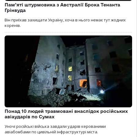
Пам’яті штурмовика з Австралії Брока Тенанта
Грінвуда
Він приїхав захищати Україну, хоча в нього немає тут жодних
коренів.
Понад 10 людей травмовані внаслідок російських
авіаударів по Сумах
Уночі російські війська завдали ударів керованими
авіабомбами по цивільній інфраструктурі міста.