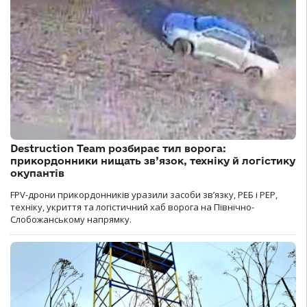
Destruction Team розбирає тил ворога:
прикордонники нищать зв’язок, техніку й логістику
окупантів
FPV-дрони прикордонників уразили засоби зв’язку, РЕБ і РЕР,
техніку, укриття та логістичний хаб ворога на Північно-
Слобожанському напрямку.