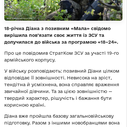
18-річна Діана з позивним «Мала» свідомо
вирішила пов’язати своє життя із ЗСУ та
долучилася до війська за програмою «18–24».
Про це повідомив СтратКом ЗСУ за участі 19-го
армійського корпусу.
У війську розповідають: позивний Діани цілком
відповідає її зовнішності. Невисока на зріст,
тендітна й усміхнена, вона справляє враження
звичайної дівчини. Та за цією зовнішністю —
твердий характер, рішучість і бажання бути
корисною країні.
Діана вже пройшла базову загальновійськову
підготовку. Разом з іншими новобранцями вона