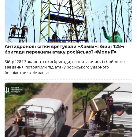
Антидронові сітки врятували «Хамві»: бійці 128-ї
бригади пережили атаку російської «Молнії»
Бійці 128-ї Закарпатської бригади, повертаючись із бойового
завдання, потрапили під атаку російського ударного
безпілотника «Молнія».