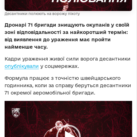
Десантники полюють на ворожу піхоту
Дронарі 71 бригади знищують окупанів у своїй
зоні відповідальності за найкоротший термін:
від виявлення до ураження має пройти
найменше часу.
Кадри ураження живої сили ворога десантники
опублікували
у соцмережах.
Формула працює з точністю швейцарського
годинника, коли за справу беруться десантники
71 окремої аеромобільної бригади.
Відеопрогравач