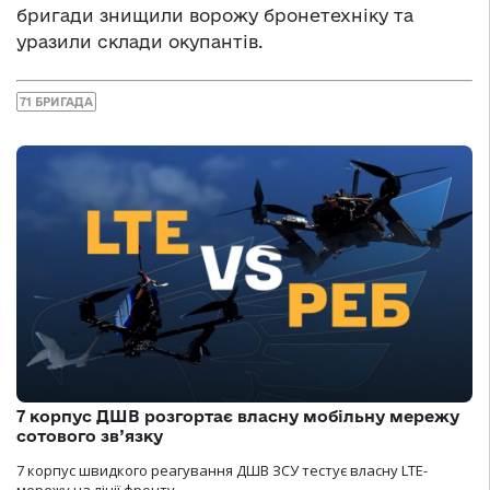
бригади знищили ворожу бронетехніку та
уразили склади окупантів.
71 БРИГАДА
7 корпус ДШВ розгортає власну мобільну мережу
сотового зв’язку
7 корпус швидкого реагування ДШВ ЗСУ тестує власну LTE-
мережу на лінії фронту.