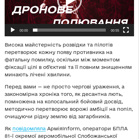
00:00
00:55
Висока майстерність розвідки та пілотів
перетворює кожну появу противника на
фатальну помилку, оскільки між моментом
фіксації цілі в об’єктиві та її повним знищенням
минають лічені хвилини.
Перед вами — не просто чергові ураження, а
закономірна хроніка того, як десантна лють,
помножена на колосальний бойовий досвід,
методично перетворює ворожі амбіції на попіл,
очищуючи рідну землю від загарбників.
Як
повідомляла
АрміяInform, оператори БПЛА
81-ї окремої аеромобільної Слобожанської