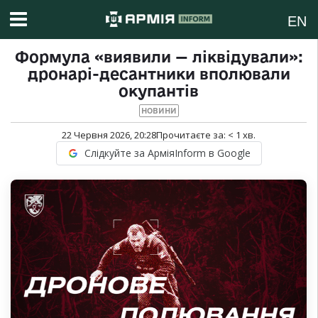
EN
Формула «виявили — ліквідували»:
дронарі-десантники вполювали
окупантів
НОВИНИ
22 Червня 2026, 20:28
Прочитаєте за:
< 1
хв.
Слідкуйте за АрміяInform в Google