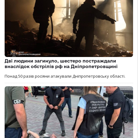
Дві людини загинуло, шестеро постраждали
внаслідок обстрілів рф на Дніпропетровщині
Понад 50 разів росіяни атакували Дніпропетровську області.