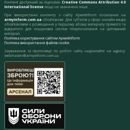
Контент доступний за ліцензією
Creative Commons Attribution 4.0
International license
якщо не зазначено інше.
При використанні контенту з сайту АрміяInform посилання на
armyinform.com.ua
обов’язкове. Для суб’єктів у сфері онлайн-медіа
обов’язковим є розміщення у першому абзаці матеріалу прямого та
відкритого для пошукових систем гіперпосилання на цитований
матеріал.
Політика користування сайтом АрміяInform
Політика використання файлів cookie
Зауваження та пропозиції по роботі сайту надсилайте на адресу:
webmaster@armyinform.com.ua