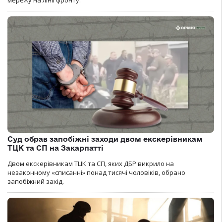
Суд обрав запобіжні заходи двом екскерівникам
ТЦК та СП на Закарпатті
Двом екскерівникам ТЦК та СП, яких ДБР викрило на
незаконному «списанні» понад тисячі чоловіків, обрано
запобіжний захід.