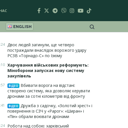
НАС
ENGLISH
:24
Двоє людей загинули, ще четверо
постраждали внаслідок ворожого удару
РСЗВ «Торнадо-С» по Ізюму
:10
Харчування військових реформують:
Міноборони запускає нову систему
закупівель
:57
Вбивати ворога на відстані:
ВІДЕО
створено систему, яка дозволяє керувати
дронами за сотні кілометрів від фронту
:41
Дружба з садочку, «Золотий хрест» і
ВІДЕО
повернення із СЗЧ у «Рарог»: «Ширан» і
«Пін» обрали воювати дронами
:24
Робота над собою: харківський