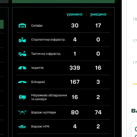
18
17
17
В