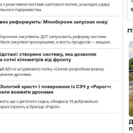
м з реактивної системи залпового вогню, унаслідок удару
ільного підприємства.
ових реформують: Міноборони запускає нову
П
оборонних закупівель ДОТ запускають реформу системи
бити закупівлі прозорішими, а якість продуктів — вищою.
ідстані: створено систему, яка дозволяє
а сотні кілометрів від фронту
ій 425-го штурмового полку «Скеля» розробили власну
рування дронами.
Золотий хрест» і повернення із СЗЧ у «Рарог»:
брали воювати дронами
ужать ще з дитячого садка, обидва в 19 добровільно
зараз служать в бригаді «Рарог».
Д
п