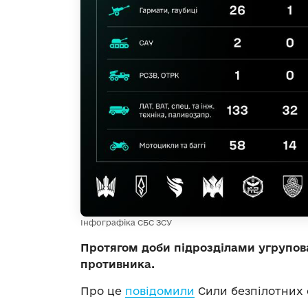
Інфографіка СБС ЗСУ
Протягом доби підрозділами угрупов
противника.
Про це
повідомили
Сили безпілотних 