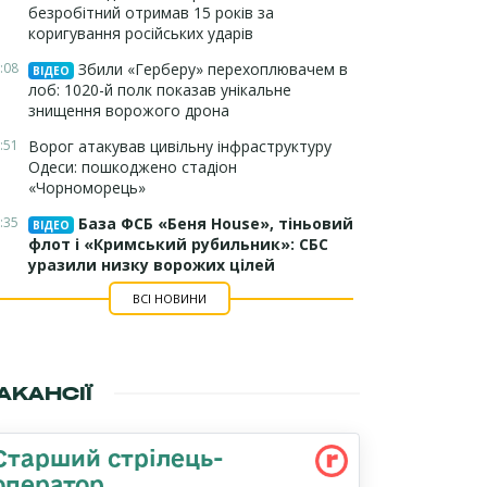
безробітний отримав 15 років за
коригування російських ударів
:08
Збили «Герберу» перехоплювачем в
ВІДЕО
лоб: 1020-й полк показав унікальне
знищення ворожого дрона
:51
Ворог атакував цивільну інфраструктуру
Одеси: пошкоджено стадіон
«Чорноморець»
:35
База ФСБ «Беня House», тіньовий
ВІДЕО
флот і «Кримський рубильник»: СБС
уразили низку ворожих цілей
ВСІ НОВИНИ
АКАНСІЇ
Старший стрілець-
оператор,