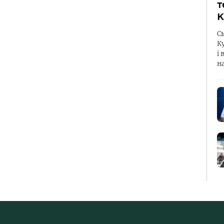
т
К
С
К
і 
н