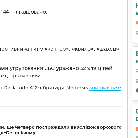
144 — ліквідовано;
 противника типу «коптер», «крило», «шахед»
лами угруповання СБС уражено 32 949 цілей
лад противника.
н Darknode 412-ї бригади Nemesis
знищив вже
ли, ще четверо постраждали внаслідок ворожого
о-С» по Ізюму