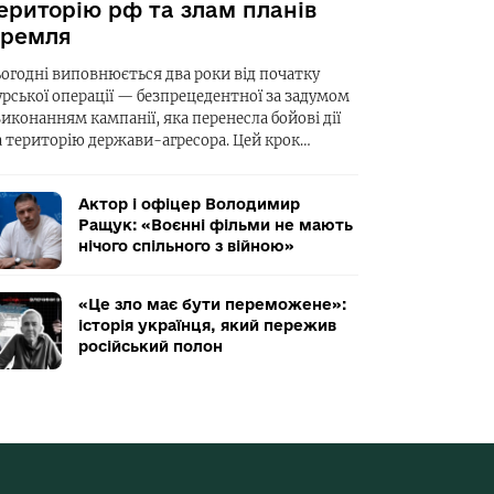
ериторію рф та злам планів
ремля
ьогодні виповнюється два роки від початку
урської операції — безпрецедентної за задумом
виконанням кампанії, яка перенесла бойові дії
а територію держави-агресора. Цей крок…
Актор і офіцер Володимир
Ращук: «Воєнні фільми не мають
нічого спільного з війною»
«Це зло має бути переможене»:
історія українця, який пережив
російський полон