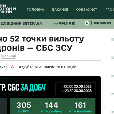
ГОЛОВНА
ВАКАНСІЇ
СОЦЗАХИСТ
ПРО 
ДОВІДНИК ВЕТЕРАНА
о 52 точки вильоту
19
дронів — СБС ЗСУ
НОВИНИ
19
Слідкуйте за АрміяInform в Google
1
хв.
18
18
18