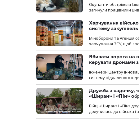
Окупанти обстріляли Ізю
загинули працівники цив
Харчування військ
систему закупівель
Міноборони та Агенція 
харчування ЗСУ, щоб зро
Вбивати ворога на в
керувати дронами з
Інженери Центру інновац
систему віддаленого ке
Дружба з садочку, «
«Ширан» і «Пін» о
Бійці «Ширан» і «Пін» др
долучились до війська і 