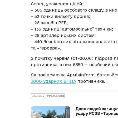
Серед уражених цілей:
– 305 одиниць особового складу, з них 
– 52 точки вильоту дронів;
– 26 засобів РЕБ;
– 133 одиниці автомобільної техніки;
– 28 артилерійських систем;
– 440 безпілотних літальних апаратів
та «гербера».
З початку червня (01–20.06) підрозді
противника, з них 6350 — особовий ск
Як повідомляла АрміяInform, батальйо
3000 ударних БПЛА
противника.
СБС ЗСУ
УРАЖЕННЯ
Двоє людей загину
удару РСЗВ «Торнад