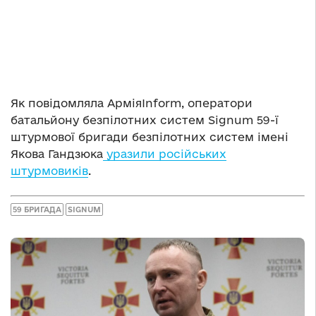
Як повідомляла АрміяInform, оператори
батальйону безпілотних систем Signum 59-ї
штурмової бригади безпілотних систем імені
Якова Гандзюка
уразили російських
штурмовиків
.
59 БРИГАДА
SIGNUM