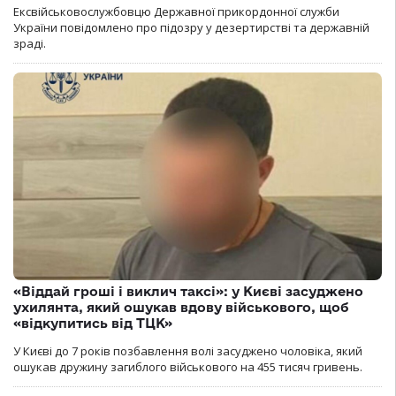
Ексвійськовослужбовцю Державної прикордонної служби
України повідомлено про підозру у дезертирстві та державній
зраді.
«Віддай гроші і виклич таксі»: у Києві засуджено
ухилянта, який ошукав вдову військового, щоб
«відкупитись від ТЦК»
У Києві до 7 років позбавлення волі засуджено чоловіка, який
ошукав дружину загиблого військового на 455 тисяч гривень.