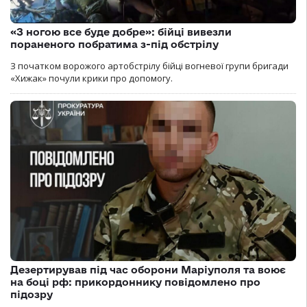
«З ногою все буде добре»: бійці вивезли
пораненого побратима з-під обстрілу
З початком ворожого артобстрілу бійці вогневої групи бригади
«Хижак» почули крики про допомогу.
Дезертирував під час оборони Маріуполя та воює
на боці рф: прикордоннику повідомлено про
підозру