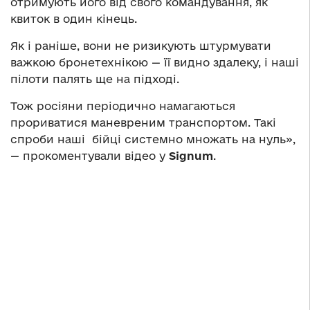
отримують його від свого командування, як
квиток в один кінець.
Як і раніше, вони не ризикують штурмувати
важкою бронетехнікою — її видно здалеку, і наші
пілоти палять ще на підході.
Тож росіяни періодично намагаються
прориватися маневреним транспортом. Такі
спроби наші бійці системно множать на нуль»,
— прокоментували відео у
Signum
.