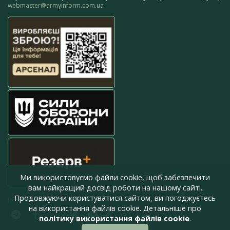
webmaster@armyinform.com.ua
Ми використовуємо файли cookie, щоб забезпечити
вам найкращий досвід роботи на нашому сайті.
Продовжуючи користуватися сайтом, ви погоджуєтесь
press@armyinform.com.ua
на використання файлів cookie. Детальніше про
політику використання файлів cookie
.