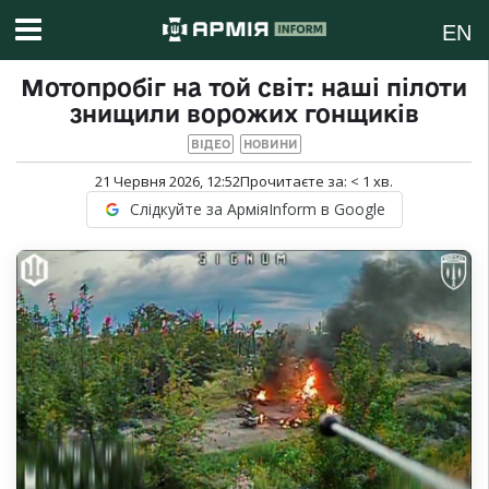
EN
Мотопробіг на той світ: наші пілоти
знищили ворожих гонщиків
ВІДЕО
НОВИНИ
21 Червня 2026, 12:52
Прочитаєте за:
< 1
хв.
Слідкуйте за АрміяInform в Google