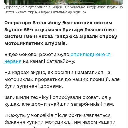
Дорозвідка підтвердила знищення російської штурмової групи на
мотоциклах. Скрін з відео батальйону Signum
Оператори батальйону безпілотних систем
Signum 59-ї штурмової бригади безпілотних
систем імені Якова Гандзюка зірвали спробу
мотоциклетних штурмів.
Відео бойової роботи було
оприлюднене 21
червня
на каналі батальйону.
На кадрах видно, як росіяни намагалися на
мотоциклах прорватися до наших позицій, але
були зупинені дронами.
Залишили техніку і спробували сховатися у
кущах, але дрони знайшли загарбників і там.
«Кажуть, у чоловіків після 30-ти з’являється
бажання купити мотоцикл. Тим часом кацапи