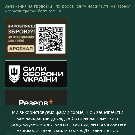
Зауваження та пропозиції по роботі сайту надсилайте на адресу:
webmaster@armyinform.com.ua
Ми використовуємо файли cookie, щоб забезпечити
вам найкращий досвід роботи на нашому сайті.
Продовжуючи користуватися сайтом, ви погоджуєтесь
press@armyinform.com.ua
на використання файлів cookie. Детальніше про