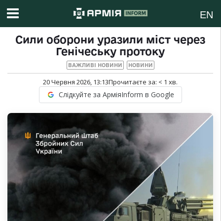
EN
Сили оборони уразили міст через
Генічеську протоку
ВАЖЛИВІ НОВИНИ
НОВИНИ
20 Червня 2026, 13:13
Прочитаєте за:
< 1
хв.
Слідкуйте за АрміяInform в Google