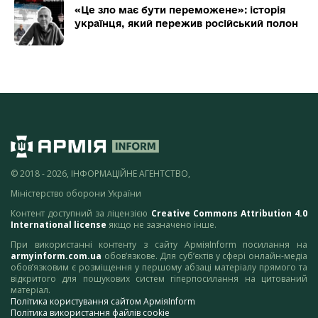
«Це зло має бути переможене»: історія
українця, який пережив російський полон
© 2018 - 2026, ІНФОРМАЦІЙНЕ АГЕНТСТВО,
Міністерство оборони України
Контент доступний за ліцензією
Creative Commons Attribution 4.0
International license
якщо не зазначено інше.
При використанні контенту з сайту АрміяInform посилання на
armyinform.com.ua
обов’язкове. Для суб’єктів у сфері онлайн-медіа
обов’язковим є розміщення у першому абзаці матеріалу прямого та
відкритого для пошукових систем гіперпосилання на цитований
матеріал.
Політика користування сайтом АрміяInform
Політика використання файлів cookie