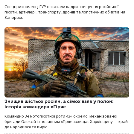
Спецпризначенці ГУР показали кадри знищення російської
піхоти, артилерії, транспорту, дронів та логістичних об’єктів на
Запоріжжі.
Знищив шістьох росіян, а сімох взяв у полон:
історія командира «Гіря»
Командир 3-ї мотопіхотної роти 43-ї окремої механізованої
бригади Олексій із позивним «Гіря» захищає Харківщину — край,
де народився та виріс.