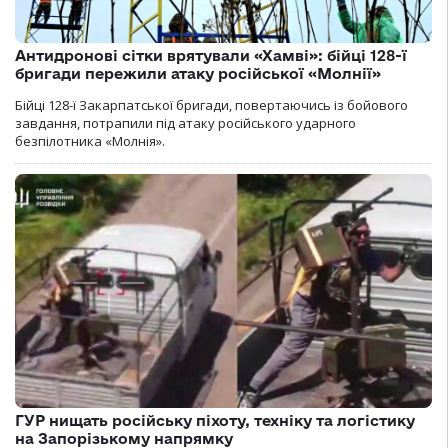
Антидронові сітки врятували «Хамві»: бійці 128-ї
бригади пережили атаку російської «Молнії»
Бійці 128-ї Закарпатської бригади, повертаючись із бойового
завдання, потрапили під атаку російського ударного
безпілотника «Молнія».
ГУР нищать російську піхоту, техніку та логістику
на Запорізькому напрямку