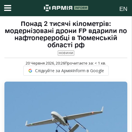
EN
Понад 2 тисячі кілометрів:
модернізовані дрони FP вдарили по
нафтопереробці в Тюменській
області рф
НОВИНИ
20 Червня 2026, 20:26
Прочитаєте за:
< 1
хв.
Слідкуйте за АрміяInform в Google