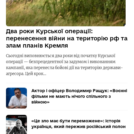
Два роки Курської операції:
перенесення війни на територію рф та
злам планів Кремля
Сьогодні виповнюється два роки від початку Курської
операції — безпрецедентної за задумом і виконанням
кампанії, яка перенесла бойові дії на територію держави-
агресора. Цей крок…
Актор і офіцер Володимир Ращук: «Воєнні
фільми не мають нічого спільного з
війною»
«Це зло має бути переможене»: історія
українця, який пережив російський полон