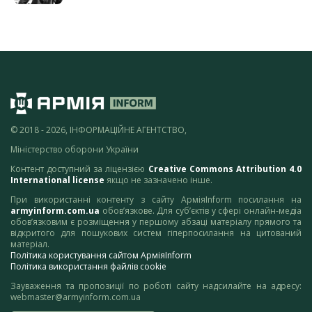
© 2018 - 2026, ІНФОРМАЦІЙНЕ АГЕНТСТВО,
Міністерство оборони України
Контент доступний за ліцензією
Creative Commons Attribution 4.0
International license
якщо не зазначено інше.
При використанні контенту з сайту АрміяInform посилання на
armyinform.com.ua
обов’язкове. Для суб’єктів у сфері онлайн-медіа
обов’язковим є розміщення у першому абзаці матеріалу прямого та
відкритого для пошукових систем гіперпосилання на цитований
матеріал.
Політика користування сайтом АрміяInform
Політика використання файлів cookie
Зауваження та пропозиції по роботі сайту надсилайте на адресу:
webmaster@armyinform.com.ua