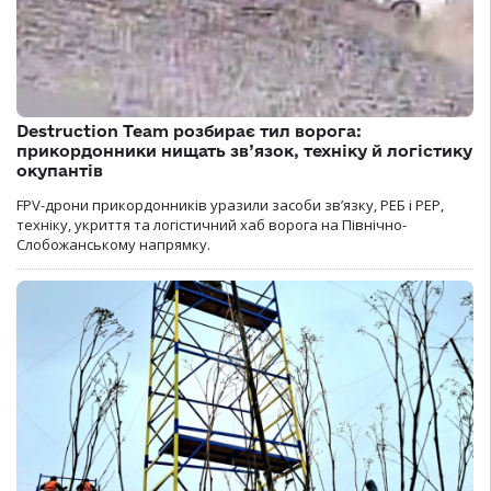
Destruction Team розбирає тил ворога:
прикордонники нищать зв’язок, техніку й логістику
окупантів
FPV-дрони прикордонників уразили засоби зв’язку, РЕБ і РЕР,
техніку, укриття та логістичний хаб ворога на Північно-
Слобожанському напрямку.