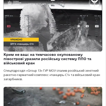
Крим не ваш: на тимчасово окупованому
півострові уразили російську систему ППО та
військовий кран
Спецпідрозділ «Group 13» ГУР МОУ спалив російський зенітний
ракетно-гарматний комплекс «панцирь-С1» та військовий кран
загарбників.