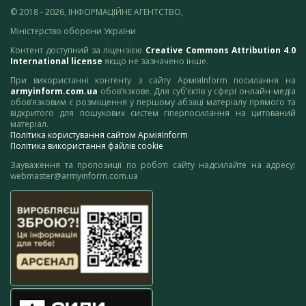
© 2018 - 2026, ІНФОРМАЦІЙНЕ АГЕНТСТВО,
Міністерство оборони України
Контент доступний за ліцензією
Creative Commons Attribution 4.0
International license
якщо не зазначено інше.
При використанні контенту з сайту АрміяInform посилання на
armyinform.com.ua
обов’язкове. Для суб’єктів у сфері онлайн-медіа
обов’язковим є розміщення у першому абзаці матеріалу прямого та
відкритого для пошукових систем гіперпосилання на цитований
матеріал.
Політика користування сайтом АрміяInform
Політика використання файлів cookie
Зауваження та пропозиції по роботі сайту надсилайте на адресу:
webmaster@armyinform.com.ua