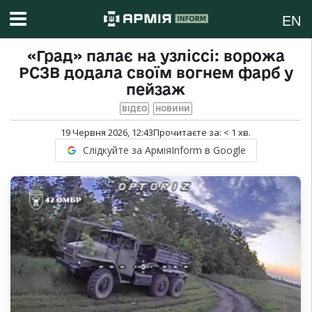
EN
«Град» палає на узліссі: ворожа
РСЗВ додала своїм вогнем фарб у
пейзаж
ВІДЕО
НОВИНИ
19 Червня 2026, 12:43
Прочитаєте за:
< 1
хв.
Слідкуйте за АрміяInform в Google