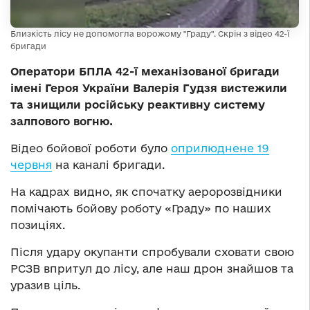
Близкість лісу не допомогла ворожому "Граду". Скрін з відео 42-ї
бригади
Оператори БПЛА 42-ї механізованої бригади
імені Героя України Валерія Гудзя вистежили
та знищили російську реактивну систему
залпового вогню.
Відео бойової роботи було
оприлюднене 19
червня
на каналі бригади.
На кадрах видно, як спочатку аеророзвідники
помічають бойову роботу «Граду» по наших
позиціях.
Після удару окупанти спробували сховати свою
РСЗВ впритул до лісу, але наш дрон знайшов та
уразив ціль.