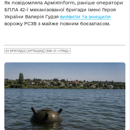
Як повідомляла АрміяInform, раніше оператори
БПЛА 42-ї механізованої бригади імені Героя
України Валерія Гудзя
виявили та знищили
ворожу РСЗВ з майже повним боєзапасом.
42 БРИГАДА
АРТАЦИД
БМ-21 «ГРАД»