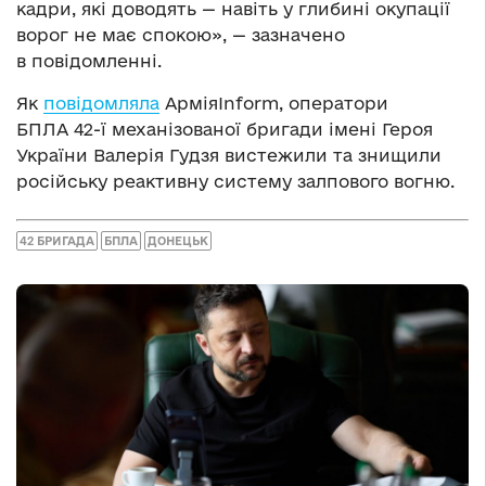
кадри, які доводять — навіть у глибині окупації
ворог не має спокою», — зазначено
в повідомленні.
Як
повідомляла
АрміяInform, оператори
БПЛА 42-ї механізованої бригади імені Героя
України Валерія Гудзя вистежили та знищили
російську реактивну систему залпового вогню.
42 БРИГАДА
БПЛА
ДОНЕЦЬК