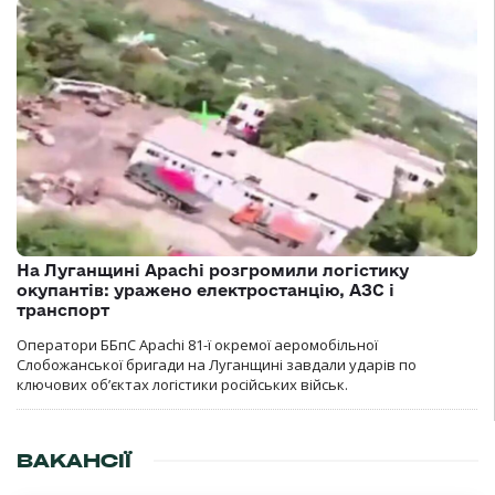
На Луганщині Apachi розгромили логістику
окупантів: уражено електростанцію, АЗС і
транспорт
Оператори ББпС Apachi 81-ї окремої аеромобільної
Слобожанської бригади на Луганщині завдали ударів по
ключових об’єктах логістики російських військ.
ВАКАНСІЇ