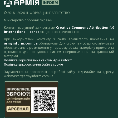
© 2018 - 2026, ІНФОРМАЦІЙНЕ АГЕНТСТВО,
Міністерство оборони України
Контент доступний за ліцензією
Creative Commons Attribution 4.0
International license
якщо не зазначено інше.
При використанні контенту з сайту АрміяInform посилання на
armyinform.com.ua
обов’язкове. Для суб’єктів у сфері онлайн-медіа
обов’язковим є розміщення у першому абзаці матеріалу прямого та
відкритого для пошукових систем гіперпосилання на цитований
матеріал.
Політика користування сайтом АрміяInform
Політика використання файлів cookie
Зауваження та пропозиції по роботі сайту надсилайте на адресу:
webmaster@armyinform.com.ua