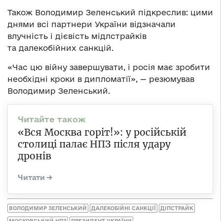
Також Володимир Зеленський підкреслив: цими
днями всі партнери України відзначали
влучність і дієвість мідлстрайків
та далекобійних санкцій.
«Час цю війну завершувати, і росія має зробити
необхідні кроки в дипломатії», — резюмував
Володимир Зеленський.
«Вся Москва горіт!»: у російській
столиці палає НПЗ після удару
дронів
ВОЛОДИМИР ЗЕЛЕНСЬКИЙ
ДАЛЕКОБІЙНІ САНКЦІЇ
ДІПСТРАЙК
МОСКОВСЬКИЙ НПЗ
ПРЕЗИДЕНТ УКРАЇНИ