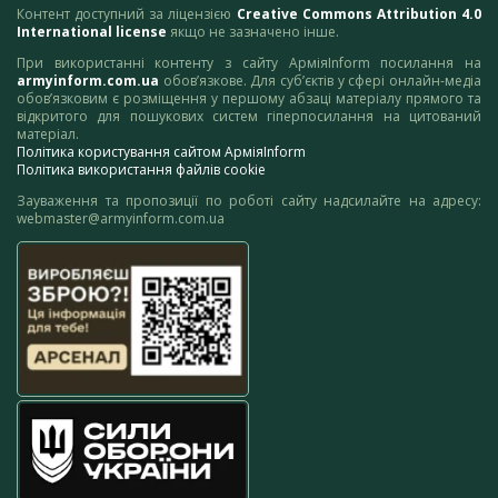
Контент доступний за ліцензією
Creative Commons Attribution 4.0
International license
якщо не зазначено інше.
При використанні контенту з сайту АрміяInform посилання на
armyinform.com.ua
обов’язкове. Для суб’єктів у сфері онлайн-медіа
обов’язковим є розміщення у першому абзаці матеріалу прямого та
відкритого для пошукових систем гіперпосилання на цитований
матеріал.
Політика користування сайтом АрміяInform
Політика використання файлів cookie
Зауваження та пропозиції по роботі сайту надсилайте на адресу:
webmaster@armyinform.com.ua