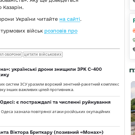
 Казарін.
орони України читайте
на сайті
.
штурмових військ
розповів про
ИЛ ОБОРОНИ
ЦИТАТИ ВІЙСЬКОВИХ
іна»: українські дрони знищили ЗРК С-400
П
жику
них систем ЗСУ уразили ворожий зенітний-ракетний комплекс
изку інших важливих цілей противника.
Одесі: є постраждалі та численні руйнування
я, Одеса зазнала повітряної атаки російських окупаційних
нта Віктора Бриткару (позивний «Монах»)