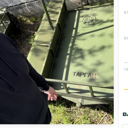
8:
8:
16
В