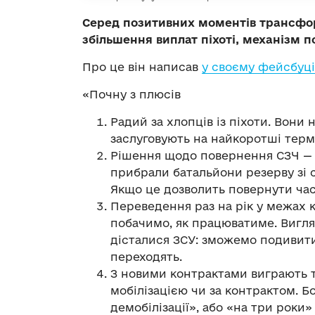
Серед позитивних моментів трансфор
збільшення виплат піхоті, механізм 
Про це він написав
у своєму фейсбуці
«Почну з плюсів
Радий за хлопців із піхоти. Вони 
заслуговують на найкоротші терм
Рішення щодо повернення СЗЧ — 
прибрали батальйони резерву зі 
Якщо це дозволить повернути час
Переведення раз на рік у межах 
побачимо, як працюватиме. Вигля
дісталися ЗСУ: зможемо подивити
переходять.
З новими контрактами виграють т
мобілізацією чи за контрактом. 
демобілізації», або «на три роки»