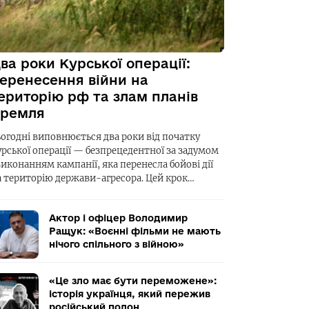
ва роки Курської операції:
еренесення війни на
ериторію рф та злам планів
ремля
ьогодні виповнюється два роки від початку
урської операції — безпрецедентної за задумом
виконанням кампанії, яка перенесла бойові дії
а територію держави-агресора. Цей крок…
Актор і офіцер Володимир
Ращук: «Воєнні фільми не мають
нічого спільного з війною»
«Це зло має бути переможене»:
історія українця, який пережив
російський полон