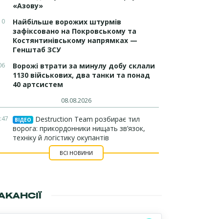
«Азову»
10
Найбільше ворожих штурмів
зафіксовано на Покровському та
Костянтинівському напрямках —
Генштаб ЗСУ
06
Ворожі втрати за минулу добу склали
1130 військових, два танки та понад
40 артсистем
08.08.2026
:47
Destruction Team розбирає тил
ВІДЕО
ворога: прикордонники нищать зв’язок,
техніку й логістику окупантів
ВСІ НОВИНИ
АКАНСІЇ