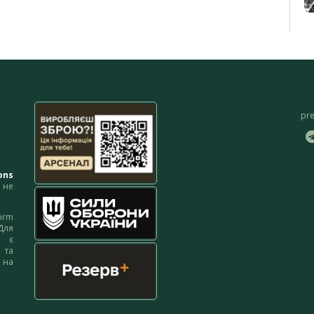
pr
ons
не
orm
Для
м є
 та
 на