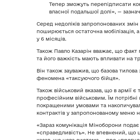
Тепер зможуть перепідписати кон
власної подальшої долі», — зазна
Серед недоліків запропонованих змін 
поширюється остаточна мобілізація, а
у 6 місяців.
Також Павло Казарін вважає, що факт
та його важкість мають впливати на тр
Він також зауважив, що базова тилова 
феномена «таксуючого бійця».
Також військовий вказав, що в армії є 
професійним військовим. Їм потрібні ко
покращеними умовами та накопичувал
контрактів у запропонованому меню н
«Зараз комунікація Міноборони подає 
«справедливість». Не впевнений, що це
казав, що нова система — про «прогно