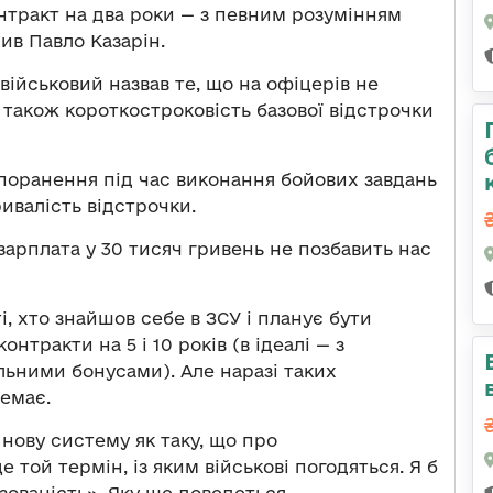
тракт на два роки — з певним розумінням
чив Павло Казарін.
військовий назвав те, що на офіцерів не
 також короткостроковість базової відстрочки
 поранення під час виконання бойових завдань
ивалість відстрочки.
зарплата у 30 тисяч гривень не позбавить нас
ті, хто знайшов себе в ЗСУ і планує бути
нтракти на 5 і 10 років (в ідеалі — з
ьними бонусами). Але наразі таких
емає.
нову систему як таку, що про
 той термін, із яким військові погодяться. Я б
зованість». Яку ще доведеться