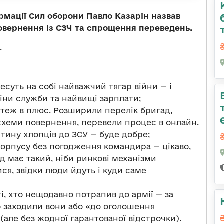
мації Сил оборони Павло Казарін назвав
повернення із СЗЧ та спрощення переведень.
.
несуть на собі найважчий тягар війни — і
іни служби та найвищі зарплати;
теж в плюс. Розширили перелік бригад,
схеми повернення, перевели процес в онлайн.
тину хлопців до ЗСУ — буде добре;
корпусу без погодження командира — цікаво,
д має такий, ніби ринкові механізми
ся, звідки люди йдуть і куди саме
і, хто нещодавно потрапив до армії — за
Бо заходили вони або «до оголошення
 (але без жодної гарантованої відстрочки).