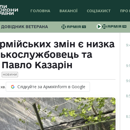
ГОЛОВНА
ВАКАНСІЇ
СОЦЗАХИСТ
ПРО 
ДОВІДНИК ВЕТЕРАНА
рмійських змін є низка
9:
ськослужбовець та
 Павло Казарін
9:
НОВИНИ
9:
Слідкуйте за АрміяInform в Google
хв.
8:
8: