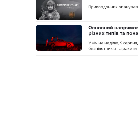
Прикордонник опанував 
Основний напрямок
різних типів та пон
У ніч на неділю, 9 серпн
безпілотників та ракети 