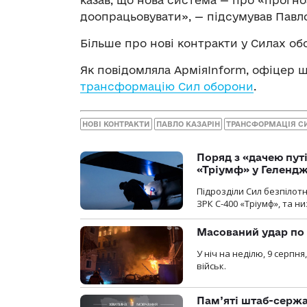
доопрацьовувати», — підсумував Павло
Більше про нові контракти у Силах об
Як повідомляла АрміяInform, офіцер 
трансформацію Сил оборони
.
НОВІ КОНТРАКТИ
ПАВЛО КАЗАРІН
ТРАНСФОРМАЦІЯ С
Поряд з «дачею пут
«Тріумф» у Геленд
Підрозділи Сил безпілот
ЗРК С-400 «Тріумф», та н
Масований удар по 
У ніч на неділю, 9 серпн
військ.
Пам’яті штаб-сержа