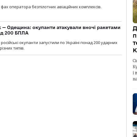
фах оператора безпілотних авіаційних комплексів.
 — Одещина: окупанти атакували вночі ракетами
Д
ад 200 БПЛА
п
т
я, російські окупанти запустили по Україні понад 200 ударних
різних типів.
К
С
К
і 
н