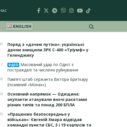
НАС
ENGLISH
47
Поряд з «дачею путіна»: українські
дрони знищили ЗРК С-400 «Тріумф» у
Геленджику
12
Масований удар по Одесі: є
ВІДЕО
постраждалі та численні руйнування
00
Пам’яті штаб-сержанта Віктора Бриткару
(позивний «Монах»)
58
Основний напрямок — Одещина:
окупанти атакували вночі ракетами
різних типів та понад 200 БПЛА
30
«Працюємо безпосередньо у
військах»: Євгеній Хмара відвідав
командні пункти СБС, 3 і 19 корпусів та