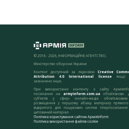
© 2018 - 2026, ІНФОРМАЦІЙНЕ АГЕНТСТВО,
Міністерство оборони України
Контент доступний за ліцензією
Creative Comm
Attribution 4.0 International license
якщо 
зазначено інше.
При використанні контенту з сайту АрміяInf
посилання на
armyinform.com.ua
обов’язкове. 
суб’єктів у сфері онлайн-медіа обов’язкови
розміщення у першому абзаці матеріалу прямого
відкритого для пошукових систем гіперпосилання
цитований матеріал.
Політика користування сайтом АрміяInform
Політика використання файлів cookie