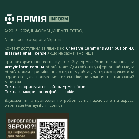
© 2018 - 2026, ІНФОРМАЦІЙНЕ АГЕНТСТВО,
Міністерство оборони України
Контент доступний за ліцензією
Creative Commons Attribution 4.0
International license
якщо не зазначено інше.
При використанні контенту з сайту АрміяInform посилання на
armyinform.com.ua
обов’язкове. Для суб’єктів у сфері онлайн-медіа
обов’язковим є розміщення у першому абзаці матеріалу прямого та
відкритого для пошукових систем гіперпосилання на цитований
матеріал.
Політика користування сайтом АрміяInform
Політика використання файлів cookie
Зауваження та пропозиції по роботі сайту надсилайте на адресу:
webmaster@armyinform.com.ua