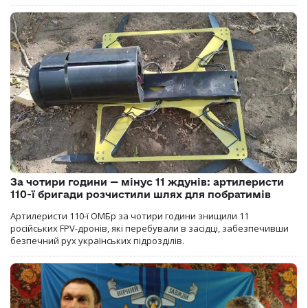
За чотири години — мінус 11 ждунів: артилеристи
110-ї бригади розчистили шлях для побратимів
Артилеристи 110-ї ОМБр за чотири години знищили 11
російських FPV-дронів, які перебували в засідці, забезпечивши
безпечний рух українських підрозділів.