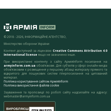
© 2018 - 2026, ІНФОРМАЦІЙНЕ АГЕНТСТВО,
Міністерство оборони України
Контент доступний за ліцензією
Creative Commons Attribution 4.0
International license
якщо не зазначено інше.
При використанні контенту з сайту АрміяInform посилання на
armyinform.com.ua
обов’язкове. Для суб’єктів у сфері онлайн-медіа
обов’язковим є розміщення у першому абзаці матеріалу прямого та
відкритого для пошукових систем гіперпосилання на цитований
матеріал.
Політика користування сайтом АрміяInform
Політика використання файлів cookie
Зауваження та пропозиції по роботі сайту надсилайте на адресу:
webmaster@armyinform.com.ua