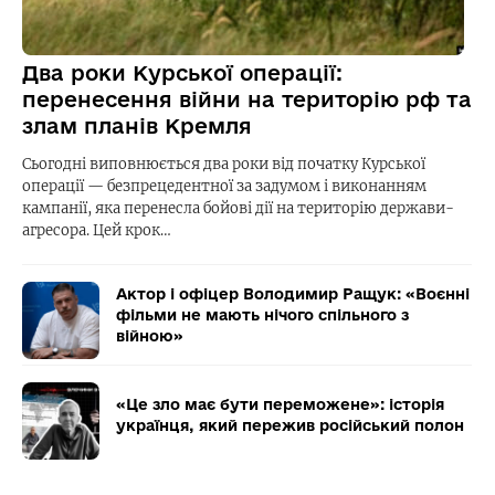
Два роки Курської операції:
перенесення війни на територію рф та
злам планів Кремля
Сьогодні виповнюється два роки від початку Курської
операції — безпрецедентної за задумом і виконанням
кампанії, яка перенесла бойові дії на територію держави-
агресора. Цей крок…
Актор і офіцер Володимир Ращук: «Воєнні
фільми не мають нічого спільного з
війною»
«Це зло має бути переможене»: історія
українця, який пережив російський полон