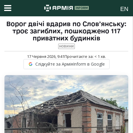
EN
Ворог двічі вдарив по Словʼянську:
троє загиблих, пошкоджено 117
приватних будинків
НОВИНИ
17 Червня 2026, 9:41
Прочитаєте за:
< 1
хв.
Слідкуйте за АрміяInform в Google