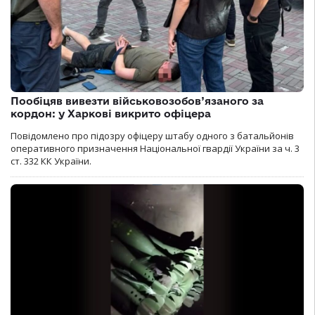
Пообіцяв вивезти військовозобов’язаного за
кордон: у Харкові викрито офіцера
Повідомлено про підозру офіцеру штабу одного з батальйонів
оперативного призначення Національної гвардії України за ч. 3
ст. 332 КК України.