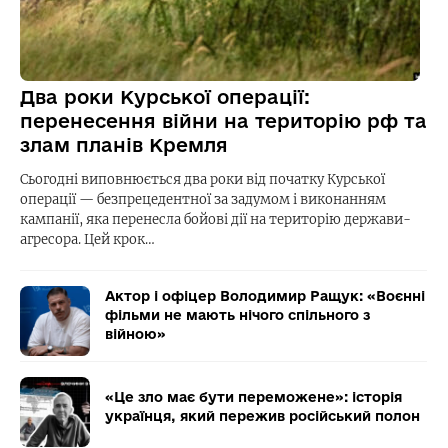
Два роки Курської операції:
перенесення війни на територію рф та
злам планів Кремля
Сьогодні виповнюється два роки від початку Курської
операції — безпрецедентної за задумом і виконанням
кампанії, яка перенесла бойові дії на територію держави-
агресора. Цей крок…
Актор і офіцер Володимир Ращук: «Воєнні
фільми не мають нічого спільного з
війною»
«Це зло має бути переможене»: історія
українця, який пережив російський полон