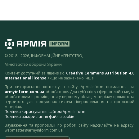
© 2018 - 2026, ІНФОРМАЦІЙНЕ АГЕНТСТВО,
Міністерство оборони України
Контент доступний за ліцензією
Creative Commons Attribution 4.0
International license
якщо не зазначено інше.
При використанні контенту з сайту АрміяInform посилання на
armyinform.com.ua
обов’язкове. Для суб’єктів у сфері онлайн-медіа
обов’язковим є розміщення у першому абзаці матеріалу прямого та
відкритого для пошукових систем гіперпосилання на цитований
матеріал.
Політика користування сайтом АрміяInform
Політика використання файлів cookie
Зауваження та пропозиції по роботі сайту надсилайте на адресу:
webmaster@armyinform.com.ua