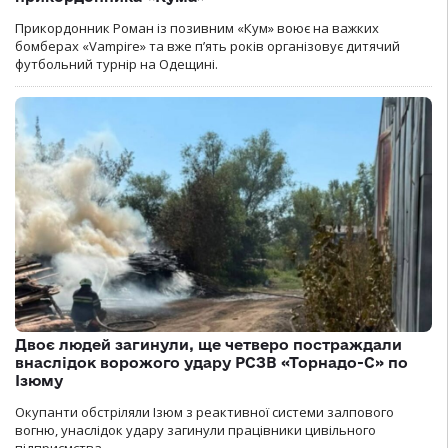
Прикордонник Роман із позивним «Кум» воює на важких
бомберах «Vampire» та вже п’ять років організовує дитячий
футбольний турнір на Одещині.
Двоє людей загинули, ще четверо постраждали
внаслідок ворожого удару РСЗВ «Торнадо-С» по
Ізюму
Окупанти обстріляли Ізюм з реактивної системи залпового
вогню, унаслідок удару загинули працівники цивільного
підприємства.