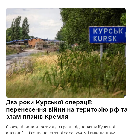
Два роки Курської операції:
перенесення війни на територію рф та
злам планів Кремля
Сьогодні виповнюється два роки від початку Курської
операції — безпрецедентної за задумом і виконанням