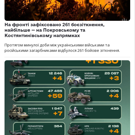
На фронті зафіксовано 261 боєзіткнення,
найбільше — на Покровському та
Костянтинівському напрямках
Протягом минулої доби між українськими військами та
російськими загарбниками відбулося 261 бойове зіткнення.