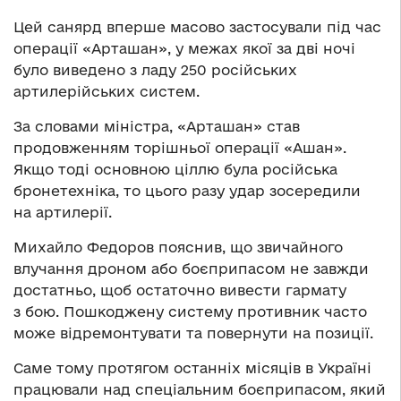
Цей санярд вперше масово застосували під час
операції «Арташан», у межах якої за дві ночі
було виведено з ладу 250 російських
артилерійських систем.
За словами міністра, «Арташан» став
продовженням торішньої операції «Ашан».
Якщо тоді основною ціллю була російська
бронетехніка, то цього разу удар зосередили
на артилерії.
Михайло Федоров пояснив, що звичайного
влучання дроном або боєприпасом не завжди
достатньо, щоб остаточно вивести гармату
з бою. Пошкоджену систему противник часто
може відремонтувати та повернути на позиції.
Саме тому протягом останніх місяців в Україні
працювали над спеціальним боєприпасом, який