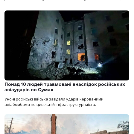
Понад 10 людей травмовані внаслідок російських
авіаударів по Сумах
Уночі російські війська завдали ударів керованими
авіабомбами по цивільній інфраструктурі міста.