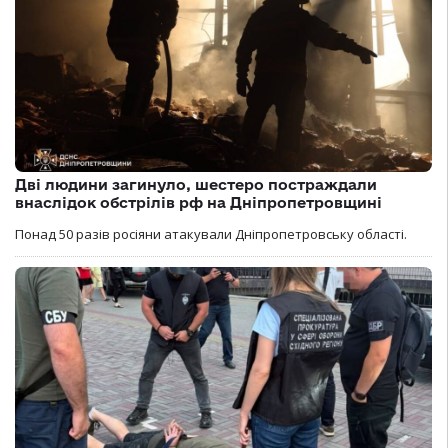
Дві людини загинуло, шестеро постраждали
внаслідок обстрілів рф на Дніпропетровщині
Понад 50 разів росіяни атакували Дніпропетровську області.