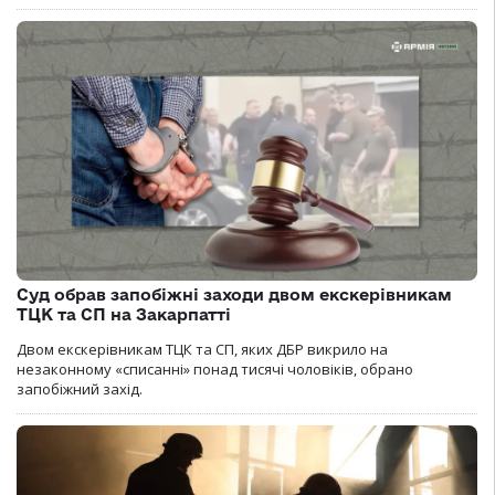
Суд обрав запобіжні заходи двом екскерівникам
ТЦК та СП на Закарпатті
Двом екскерівникам ТЦК та СП, яких ДБР викрило на
незаконному «списанні» понад тисячі чоловіків, обрано
запобіжний захід.