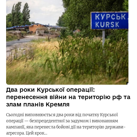
Два роки Курської операції:
перенесення війни на територію рф та
злам планів Кремля
Сьогодні виповнюється два роки від початку Курської
операції — безпрецедентної за задумом і виконанням
кампанії, яка перенесла бойові дії на територію держави-
агресора. Цей крок…