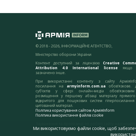
© 2018 - 2026, ІНФОРМАЦІЙНЕ АГЕНТСТВО,
Міністерство оборони України
Контент доступний за ліцензією
Creative Comm
Attribution 4.0 International license
якщо 
зазначено інше.
При використанні контенту з сайту АрміяInf
посилання на
armyinform.com.ua
обов’язкове. 
суб’єктів у сфері онлайн-медіа обов’язкови
розміщення у першому абзаці матеріалу прямого
відкритого для пошукових систем гіперпосилання
цитований матеріал.
Політика користування сайтом АрміяInform
Політика використання файлів cookie
Зауваження та пропозиції по роботі сайту надсилайте
Ми використовуємо файли cookie, щоб забезпе
адресу:
webmaster@armyinform.com.ua
використанн