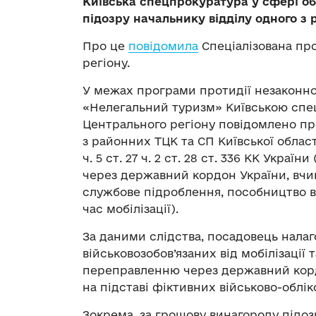
Київська спецпрокуратура у сфері о
підозру начальнику відділу одного з
Про це
повідомила
Спеціалізована пр
регіону.
У межах програми протидії незаконн
«Нелегальний туризм» Київською спе
Центрального регіону повідомлено про
з районних ТЦК та СП Київської області за
ч. 5 ст. 27 ч. 2 ст. 28 ст. 336 КК Укр
через державний кордон України, вчи
службове підроблення, пособництво в 
час мобілізації).
За даними слідства, посадовець нала
військовозобов’язаних від мобілізації
переправленню через державний корд
на підставі фіктивних військово-облік
Зокрема, за грошову винагороду підо