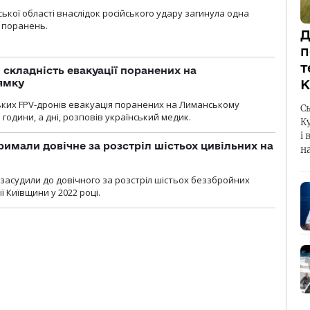
ької області внаслідок російського удару загинула одна
 поранень.
Д
п
т
 складність евакуації поранених на
ямку
К
ьких FPV-дронів евакуація поранених на Лиманському
С
 години, а дні, розповів український медик.
К
і 
римали довічне за розстріл шістьох цивільних на
н
 засудили до довічного за розстріл шістьох беззбройних
ї Київщини у 2022 році.