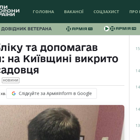
ГОЛОВНА
ВАКАНСІЇ
СОЦЗАХИСТ
ПРО 
ДОВІДНИК ВЕТЕРАНА
ліку та допомагав
15
: на Київщині викрито
садовця
14
НОВИНИ
14
Слідкуйте за АрміяInform в Google
хв.
14
13