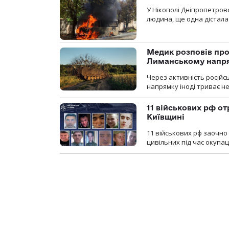
У Нікополі Дніпропетровс
людина, ще одна дістала
Медик розповів про
Лиманському напр
Через активність російс
напрямку іноді триває не
11 військових рф от
Київщині
11 військових рф заочно
цивільних під час окупаці