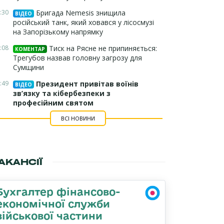
:30
Бригада Nemesis знищила
ВІДЕО
російський танк, який ховався у лісосмузі
на Запорізькому напрямку
:08
Тиск на Рясне не припиняється:
КОМЕНТАР
Трегубов назвав головну загрозу для
Сумщини
:49
Президент привітав воїнів
ВІДЕО
зв’язку та кібербезпеки з
професійним святом
ВСІ НОВИНИ
АКАНСІЇ
Бухгалтер фінансово-
економічної служби
військової частини