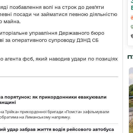
ді позбавлення волі на строк до дев’яти
певні посади чи займатися певною діяльністю
ю майна.
риторіальне управління Державного бюро
єві за оперативного супроводу ДЗНД СБ
П
о агента фсб, який наводив удари по позиціях
на порятунок: як прикордонники евакуювали
анщині
бна Трійка» прикордонної бригади «Помста» зафільмували
обратима на Лиманському напрямку.
кий удар забрав життя водія рейсового автобуса