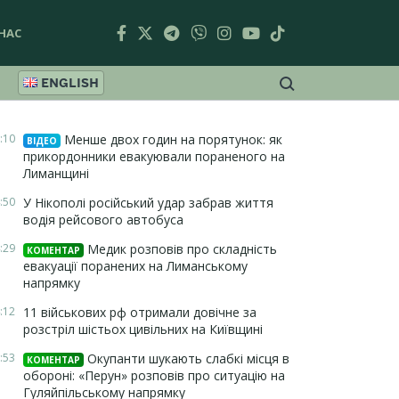
НАС
ENGLISH
:10
Менше двох годин на порятунок: як
ВІДЕО
прикордонники евакуювали пораненого на
Лиманщині
:50
У Нікополі російський удар забрав життя
водія рейсового автобуса
:29
Медик розповів про складність
КОМЕНТАР
евакуації поранених на Лиманському
напрямку
:12
11 військових рф отримали довічне за
розстріл шістьох цивільних на Київщині
:53
Окупанти шукають слабкі місця в
КОМЕНТАР
обороні: «Перун» розповів про ситуацію на
Гуляйпільському напрямку