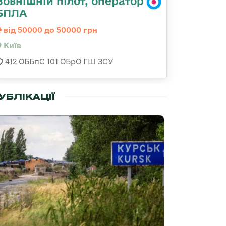
Зовнішній пілот, оператор
БПЛА
від 50000 до 50000 грн
Київ
412 ОББпС 101 ОБрО ГШ ЗСУ
УБЛІКАЦІЇ