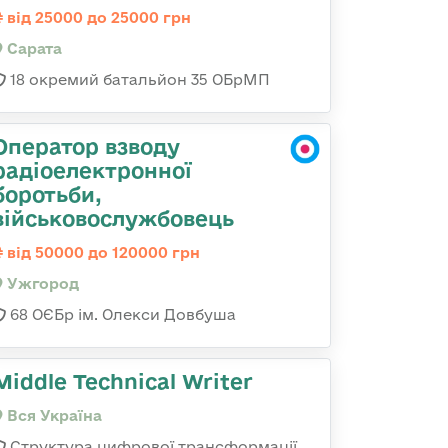
від 25000 до 25000 грн
Сарата
18 окремий батальйон 35 ОБрМП
Оператор взводу
радіоелектронної
боротьби,
військовослужбовець
від 50000 до 120000 грн
Ужгород
68 ОЄБр ім. Олекси Довбуша
Middle Technical Writer
Вся Україна
Структура цифрової трансформації