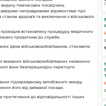
 видачу тимчасових посвідчень
із завідомо неправдивими відомостями про
а станом здоров’я та виключення з військового
не проходив встановлену процедуру медичного
визнано придатним до служби.
даних двом військовозобов’язаним, становила
я вказаних військовозобов’язаних незаконно
я чого вони безперешкодно перетнути
ання підозрюваному запобіжного заходу.
ення його від займаної посади.
а притягнення до відповідальності інших