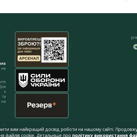
pr
ons
не
orm
Для
м є
 та
 на
 на
чити вам найкращий досвід роботи на нашому сайті. Продовжу
я файлів cookie. Детальніше про
політику використання фай