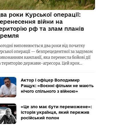
ва роки Курської операції:
еренесення війни на
ериторію рф та злам планів
ремля
ьогодні виповнюється два роки від початку
урської операції — безпрецедентної за задумом
виконанням кампанії, яка перенесла бойові дії
а територію держави-агресора. Цей крок…
Актор і офіцер Володимир
Ращук: «Воєнні фільми не мають
нічого спільного з війною»
«Це зло має бути переможене»:
історія українця, який пережив
російський полон