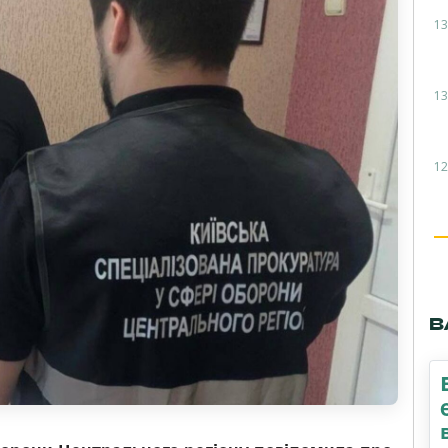
13
13
12
В