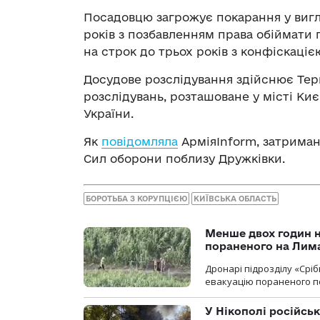
Посадовцю загрожує покарання у вигля
років з позбавленням права обіймати 
на строк до трьох років з конфіскаціє
Досудове розслідування здійснює Те
розслідувань, розташоване у місті Ки
України.
Як
повідомляла
АрміяInform, затриман
Сил оборони поблизу Дружківки.
БОРОТЬБА З КОРУПЦІЄЮ
КИЇВСЬКА ОБЛАСТЬ
Менше двох годин 
пораненого на Лим
Дронарі підрозділу «Срі
евакуацію пораненого п
У Нікополі російсь