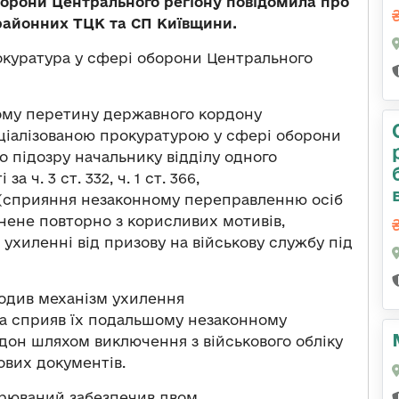
борони Центрального регіону повідомила про
 районних ТЦК та СП Київщини.
окуратура у сфері оборони Центрального
ому перетину державного кордону
ціалізованою прокуратурою у сфері оборони
 підозру начальнику відділу одного
 ч. 3 ст. 332, ч. 1 ст. 366,
аїни (сприяння незаконному переправленню осіб
нене повторно з корисливих мотивів,
ухиленні від призову на військову службу під
годив механізм ухилення
 та сприяв їх подальшому незаконному
он шляхом виключення з військового обліку
ових документів.
зрюваний забезпечив двом