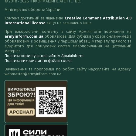
© 2018 - 2026, ІНФОРМАЦІЙНЕ АГЕНТСТВО,
Міністерство оборони України
Контент доступний за ліцензією
Creative Commons Attribution 4.0
International license
якщо не зазначено інше.
При використанні контенту з сайту АрміяInform посилання на
armyinform.com.ua
обов’язкове. Для суб’єктів у сфері онлайн-медіа
обов’язковим є розміщення у першому абзаці матеріалу прямого та
відкритого для пошукових систем гіперпосилання на цитований
матеріал.
Політика користування сайтом АрміяInform
Політика використання файлів cookie
Зауваження та пропозиції по роботі сайту надсилайте на адресу:
webmaster@armyinform.com.ua