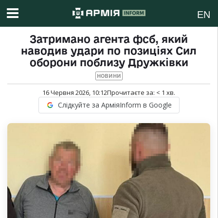
EN
Затримано агента фсб, який
наводив удари по позиціях Сил
оборони поблизу Дружківки
НОВИНИ
16 Червня 2026, 10:12
Прочитаєте за:
< 1
хв.
Слідкуйте за АрміяInform в Google