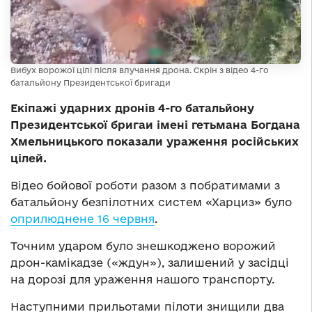
Вибух ворожої цілі після влучання дрона. Скрін з відео 4-го
батальйону Президентської бригади
Екіпажі ударних дронів 4-го батальйону
Президентської бригаи імені гетьмана Богдана
Хмельницького показали ураження російських
цілей.
Відео бойової роботи разом з побратимами з
батальйону безпілотних систем «Харциз» було
оприлюднене 16 червня
.
Точним ударом було знешкоджено ворожий
дрон-камікадзе («ждун»), залишений у засідці
на дорозі для ураження нашого транспорту.
Наступними прильотами пілоти знищили два