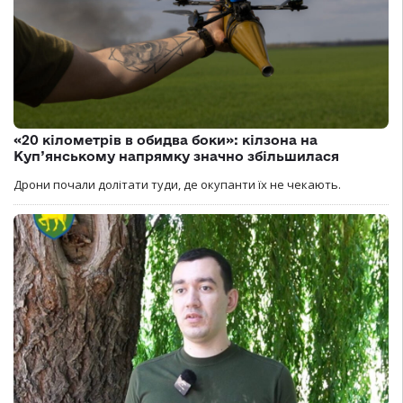
«20 кілометрів в обидва боки»: кілзона на
Куп’янському напрямку значно збільшилася
Дрони почали долітати туди, де окупанти їх не чекають.