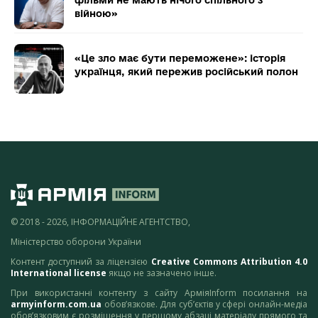
фільми не мають нічого спільного з
війною»
«Це зло має бути переможене»: історія
українця, який пережив російський полон
© 2018 - 2026, ІНФОРМАЦІЙНЕ АГЕНТСТВО,
Міністерство оборони України
Контент доступний за ліцензією
Creative Commons Attribution 4.0
International license
якщо не зазначено інше.
При використанні контенту з сайту АрміяInform посилання на
armyinform.com.ua
обов’язкове. Для суб’єктів у сфері онлайн-медіа
обов’язковим є розміщення у першому абзаці матеріалу прямого та