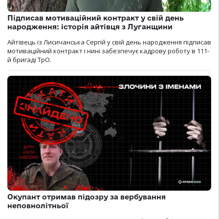
Підписав мотиваційний контракт у свій день
народження: історія айтівця з Луганщини
Айтівець із Лисичанська Сергій у свій день народження підписав
мотиваційний контракт і нині забезпечує кадрову роботу в 111-
й бригаді ТрО.
Окупант отримав підозру за вербування
неповнолітньої