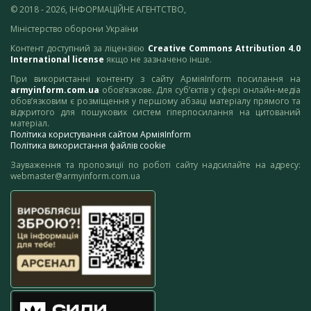
© 2018 - 2026, ІНФОРМАЦІЙНЕ АГЕНТСТВО,
Міністерство оборони України
Контент доступний за ліцензією
Creative Commons Attribution 4.0
International license
якщо не зазначено інше.
При використанні контенту з сайту АрміяInform посилання на
armyinform.com.ua
обов’язкове. Для суб’єктів у сфері онлайн-медіа
обов’язковим є розміщення у першому абзаці матеріалу прямого та
відкритого для пошукових систем гіперпосилання на цитований
матеріал.
Політика користування сайтом АрміяInform
Політика використання файлів cookie
Зауваження та пропозиції по роботі сайту надсилайте на адресу:
webmaster@armyinform.com.ua