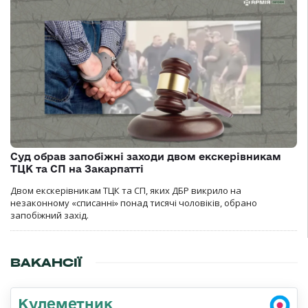
Суд обрав запобіжні заходи двом екскерівникам
ТЦК та СП на Закарпатті
Двом екскерівникам ТЦК та СП, яких ДБР викрило на
незаконному «списанні» понад тисячі чоловіків, обрано
запобіжний захід.
ВАКАНСІЇ
Кулеметник