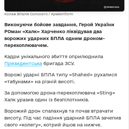
Колаж Віталія Солоного / АрміяInform
Виконуючи бойове завдання, Герой України
РОман «Халк» Харченко ліквідував два
ворожих ударних БПЛА одним дроном-
перехоплювачем.
Кадри унікального збиття оприлюднила
Президентська
бригада ЗСУ.
Ворожі ударні БПЛА типу «Shahed» рухалися
«табунами» на різній висоті.
За допомогою дрона-перехоплювача «Sting»
Халк уразив один із безпілотників.
Ворожий дрон спалахнув та почав втрачати
висоту. Під час падіння ударний БПЛА зачепив
свого «колегу», котрий йшов на нижче.