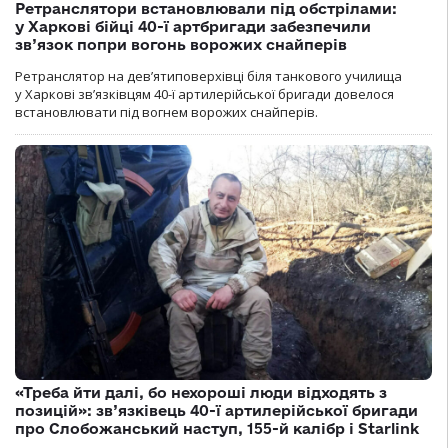
Ретранслятори встановлювали під обстрілами:
у Харкові бійці 40-ї артбригади забезпечили
зв’язок попри вогонь ворожих снайперів
Ретранслятор на дев’ятиповерхівці біля танкового училища
у Харкові зв’язківцям 40-ї артилерійської бригади довелося
встановлювати під вогнем ворожих снайперів.
«Треба йти далі, бо нехороші люди відходять з
позицій»: зв’язківець 40-ї артилерійської бригади
про Слобожанський наступ, 155-й калібр і Starlink