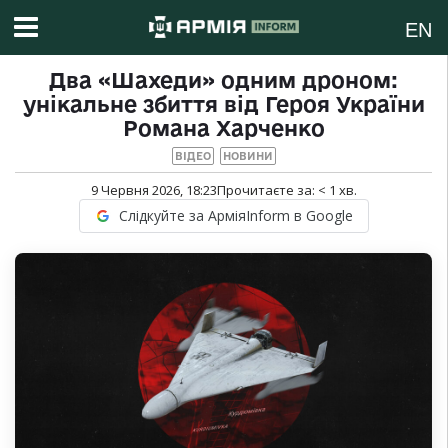
EN
Два «Шахеди» одним дроном:
унікальне збиття від Героя України
Романа Харченко
ВІДЕО
НОВИНИ
9 Червня 2026, 18:23
Прочитаєте за:
< 1
хв.
Слідкуйте за АрміяInform в Google