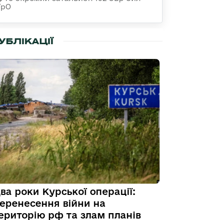
ТрО
УБЛІКАЦІЇ
ва роки Курської операції:
еренесення війни на
ериторію рф та злам планів