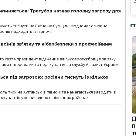
ипиняється: Трегубов назвав головну загрозу для
П
вжують тиснути на Рясне на Сумщині, водночас основна
ронів надходить із півночі.
воїнів зв’язку та кібербезпеки з професійним
о свята президент відзначив військовослужбовців зв’язку
ими нагородами та подякував їм за службу й захист України.
ся під загрозою: росіяни тиснуть із кількох
ють тиск на Куп’янськ із півночі та намагаються заводити в
у окупантів уже виявлено в північних районах.
Д
п
т