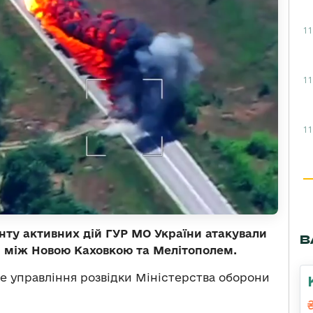
11
11
11
нту активних дій ГУР МО України атакували
В
і між Новою Каховкою та Мелітополем.
е управління розвідки Міністерства оборони