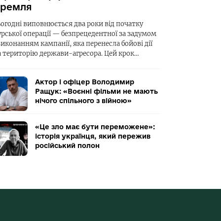
ремля
ьогодні виповнюється два роки від початку
урської операції — безпрецедентної за задумом
виконанням кампанії, яка перенесла бойові дії
а територію держави-агресора. Цей крок…
Актор і офіцер Володимир
Ращук: «Воєнні фільми не мають
нічого спільного з війною»
«Це зло має бути переможене»:
історія українця, який пережив
російський полон