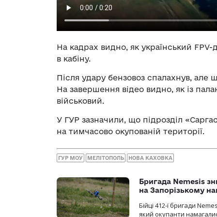
На кадрах видно, як український FPV
в кабіну.
Після удару бензовоз спалахнув, але 
На завершення відео видно, як із пал
військовий.
У ГУР зазначили, що підрозділ «Саргас
на тимчасово окупованій території.
ГУР МОУ
МЕЛІТОПОЛЬ
НОВА КАХОВКА
Бригада Nemesis зн
на Запорізькому н
Бійці 412-ї бригади Neme
який окупанти намагалис