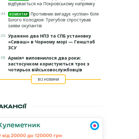
відбувається на Покровському напрямку
:44
Противник вигадує «успіхи» біля
КОМЕНТАР
Білого Колодязя: Трегубов спростував
заяви окупантів
:26
Уражено два НПЗ та СПБ установку
«Сиваш» в Чорному морі — Генштаб
ЗСУ
:08
Армія+ виповнилося два роки:
застосунком користуються троє з
чотирьох військовослужбовців
ВСІ НОВИНИ
АКАНСІЇ
Кулеметник
від 20000 до 120000 грн