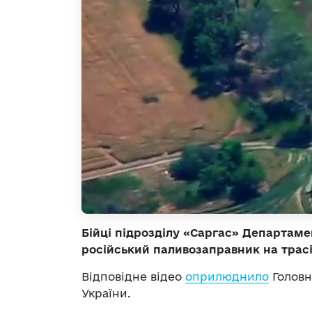
Бійці підрозділу «Саргас» Департаме
російський паливозаправник на трас
Відповідне відео
оприлюднило
Головн
України.