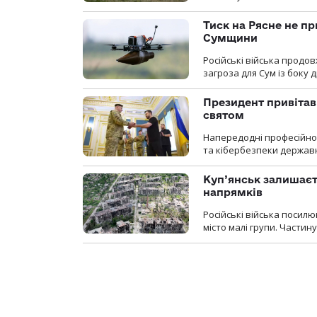
Тиск на Рясне не пр
Сумщини
Російські війська продо
загроза для Сум із боку д
Президент привітав 
святом
Напередодні професійног
та кібербезпеки державн
Куп’янськ залишаєть
напрямків
Російські війська посилю
місто малі групи. Частин