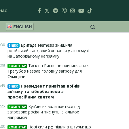
НАС
ENGLISH
:30
Бригада Nemesis знищила
ВІДЕО
російський танк, який ховався у лісосмузі
на Запорізькому напрямку
:08
Тиск на Рясне не припиняється:
КОМЕНТАР
Трегубов назвав головну загрозу для
Сумщини
:49
Президент привітав воїнів
ВІДЕО
зв’язку та кібербезпеки з
професійним святом
:25
Куп’янськ залишається під
КОМЕНТАР
загрозою: росіяни тиснуть із кількох
напрямків
:03
Нові сили рф пішли в штурм: що
КОМЕНТАР