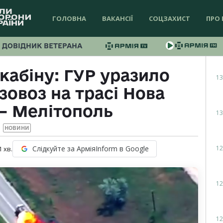
ГОЛОВНА
ВАКАНСІЇ
СОЦЗАХИСТ
ПРО 
ДОВІДНИК ВЕТЕРАНА
кабіну: ГУР уразило
13
зовоз на трасі Нова
— Мелітополь
13
НОВИНИ
12
Слідкуйте за АрміяInform в Google
1
хв.
12
12