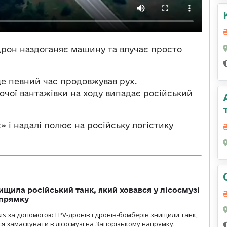
-дрон наздоганяє машину та влучає просто
ще певний час продовжував рух.
аючої вантажівки на ходу випадає російський
» і надалі полює на російську логістику
ищила російський танк, який ховався у лісосмузі
апрямку
sis за допомогою FPV-дронів і дронів-бомберів знищили танк,
я замаскувати в лісосмузі на Запорізькому напрямку.