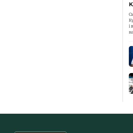
К
С
К
і 
н