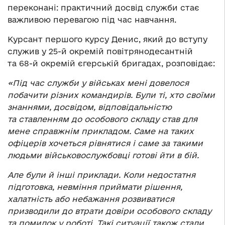
переконані: практичний досвід служби стає
важливою перевагою під час навчання.
Курсант першого курсу Денис, який до вступу
служив у 25-й окремій повітрянодесантній
та 68-й окремій єгерській бригадах, розповідає:
«Під час служби у військах мені довелося
побачити різних командирів. Були ті, хто своїми
знаннями, досвідом, відповідальністю
та ставленням до особового складу став для
мене справжнім прикладом. Саме на таких
офіцерів хочеться рівнятися і саме за такими
людьми військовослужбовці готові йти в бій.
Але були й інші приклади. Коли недостатня
підготовка, невміння приймати рішення,
халатність або небажання розвиватися
призводили до втрати довіри особового складу
та помилок у роботі. Такі ситуації також стали