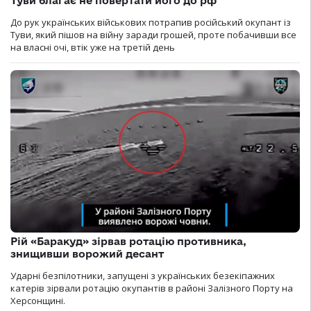
Туви благає не повертати його до рф
До рук українських військових потрапив російський окупант із
Туви, який пішов на війну заради грошей, проте побачивши все
на власні очі, втік уже на третій день
Рій «Баракуд» зірвав ротацію противника,
знищивши ворожий десант
Ударні безпілотники, запущені з українських безекіпажних
катерів зірвали ротацію окупантів в районі Залізного Порту на
Херсонщині.