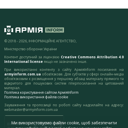
© 2018 - 2026, ІНФОРМАЦІЙНЕ АГЕНТСТВО,
Міністерство оборони України
Контент доступний за ліцензією
Creative Commons Attribution 4.0
International license
якщо не зазначено інше.
При використанні контенту з сайту АрміяInform посилання на
armyinform.com.ua
обов’язкове. Для суб’єктів у сфері онлайн-медіа
обов’язковим є розміщення у першому абзаці матеріалу прямого та
відкритого для пошукових систем гіперпосилання на цитований
матеріал.
Політика користування сайтом АрміяInform
Політика використання файлів cookie
Зауваження та пропозиції по роботі сайту надсилайте на адресу:
webmaster@armyinform.com.ua
Ми використовуємо файли cookie, щоб забезпечити