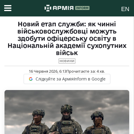
EN
Новий етап служби: як чинні
військовослужбовці можуть
здобути офіцерську освіту в
Національній академії сухопутних
військ
НОВИНИ
16 Червня 2026, 6:13
Прочитаєте за:
4
хв.
Слідкуйте за АрміяInform в Google