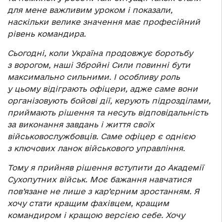
для мене важливим уроком і показали,
наскільки велике значення має професійний
рівень командира.
Сьогодні, коли Україна продовжує боротьбу
з ворогом, наші Збройні Сили повинні бути
максимально сильними. І особливу роль
у цьому відіграють офіцери, адже саме вони
організовують бойові дії, керують підрозділами,
приймають рішення та несуть відповідальність
за виконання завдань і життя своїх
військовослужбовців. Саме офіцер є однією
з ключових ланок військового управління.
Тому я прийняв рішення вступити до Академії
Сухопутних військ. Моє бажання навчатися
пов’язане не лише з кар’єрним зростанням. Я
хочу стати кращим фахівцем, кращим
командиром і кращою версією себе. Хочу