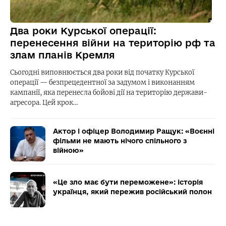
Два роки Курської операції:
перенесення війни на територію рф та
злам планів Кремля
Сьогодні виповнюється два роки від початку Курської
операції — безпрецедентної за задумом і виконанням
кампанії, яка перенесла бойові дії на територію держави-
агресора. Цей крок…
Актор і офіцер Володимир Ращук: «Воєнні
фільми не мають нічого спільного з
війною»
«Це зло має бути переможене»: історія
українця, який пережив російський полон