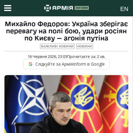
EN
Михайло Федоров: Україна зберігає
перевагу на полі бою, удари росіян
по Києву — агонія путіна
ВАЖЛИВІ НОВИНИ
НОВИНИ
16 Червня 2026, 23:03
Прочитаєте за:
2
хв.
Слідкуйте за АрміяInform в Google