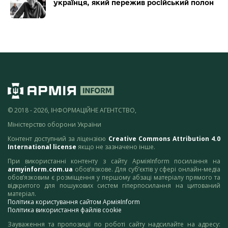
українця, який пережив російський полон
© 2018 - 2026, ІНФОРМАЦІЙНЕ АГЕНТСТВО,
Міністерство оборони України
Контент доступний за ліцензією
Creative Commons Attribution 4.0
International license
якщо не зазначено інше.
При використанні контенту з сайту АрміяInform посилання на
armyinform.com.ua
обов’язкове. Для суб’єктів у сфері онлайн-медіа
обов’язковим є розміщення у першому абзаці матеріалу прямого та
відкритого для пошукових систем гіперпосилання на цитований
матеріал.
Політика користування сайтом АрміяInform
Політика використання файлів cookie
Зауваження та пропозиції по роботі сайту надсилайте на адресу: