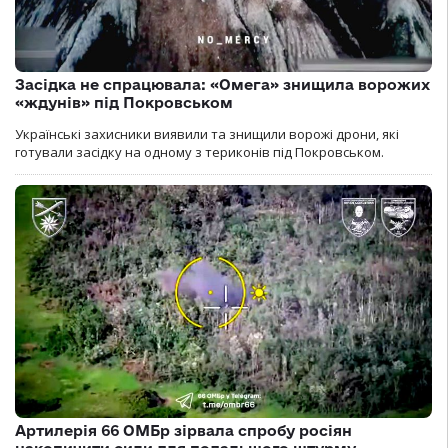
Засідка не спрацювала: «Омега» знищила ворожих
«ждунів» під Покровськом
Українські захисники виявили та знищили ворожі дрони, які
готували засідку на одному з териконів під Покровськом.
Артилерія 66 ОМБр зірвала спробу росіян