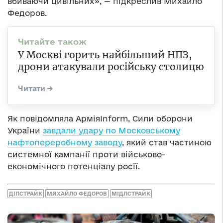
вбиваючи цивільних», — підкреслив Михайло
Федоров.
У Москві горить найбільший НПЗ,
дрони атакували російську столицю
Як повідомляла АрміяInform, Сили оборони
України
завдали у
дару по Московському
нафтопереробному заводу
, який став частиною
системної кампанії проти військово-
економічного потенціалу росії.
ДІПСТРАЙК
МИХАЙЛО ФЕДОРОВ
МІДЛСТРАЙК