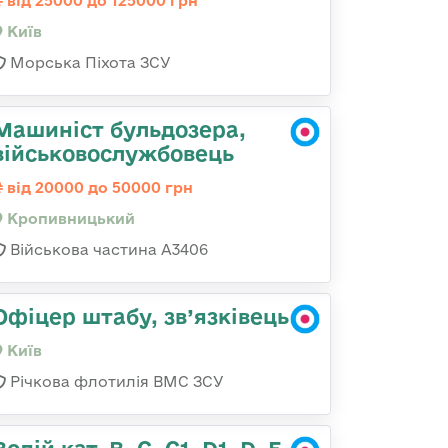
від 25000 до 125000 грн
Київ
Морська Піхота ЗСУ
Машиніст бульдозера,
військовослужбовець
від 20000 до 50000 грн
Кропивницький
Військова частина А3406
Офіцер штабу, зв’язківець
Київ
Річкова флотилія ВМС ЗСУ