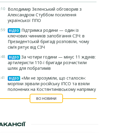
:10
Володимир Зеленський обговорив з
Александром Стуббом посилення
української ППО
:59
Підтримка родини — один із
ВІДЕО
ключових чинників запобігання СЗЧ: в
Президентській бригаді розповіли, чому
сім’я рятує від СЗЧ
:48
За чотири години — мінус 11 ждунів:
ВІДЕО
артилеристи 110-ї бригади розчистили
шлях для побратимів
:41
«Ми не зрозуміли, що сталося»:
ВІДЕО
морпіхи зірвали російську ІПСО та взяли
полонених на Костянтинівському напрямку
ВСІ НОВИНИ
АКАНСІЇ