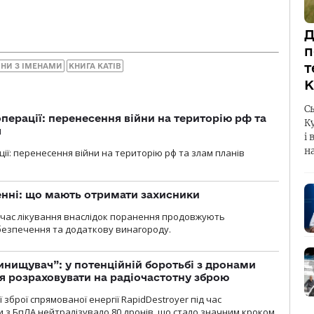
Д
п
т
НИ З ІМЕНАМИ
КНИГА КАТІВ
К
С
перації: перенесення війни на територію рф та
К
я
і 
н
ції: перенесення війни на територію рф та злам планів
нні: що мають отримати захисники
д час лікування внаслідок поранення продовжують
езпечення та додаткову винагороду.
инищувач”: у потенційній боротьбі з дронами
я розраховувати на радіочастотну зброю
зброї спрямованої енергії RapidDestroyer під час
 з БпЛА нейтралізувало 80 дронів, що стало значним кроком