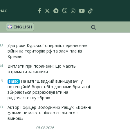
НАС
ENGLISH
43
Два роки Курської операції: перенесення
війни на територію рф та злам планів
Кремля
34
Виплати при пораненні: що мають
отримати захисники
19
На ім’я “Швидкий винищувач”: у
ВІДЕО
потенційній боротьбі з дронами британці
збираються розраховувати на
радіочастотну зброю
03
Актор і офіцер Володимир Ращук: «Воєнні
фільми не мають нічого спільного з
війною»
05.08.2026