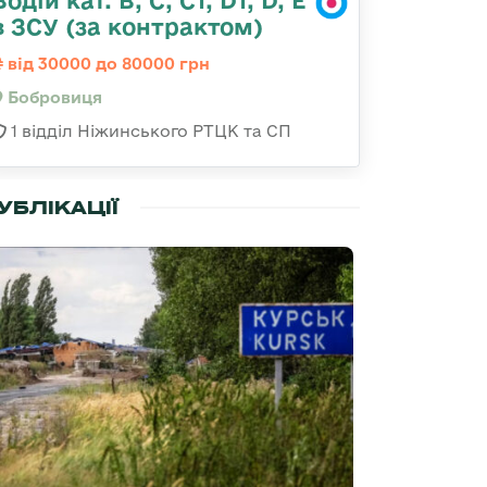
Водій кат. В, С, С1, D1, D, E
в ЗСУ (за контрактом)
від 30000 до 80000 грн
Бобровиця
1 відділ Ніжинського РТЦК та СП
УБЛІКАЦІЇ