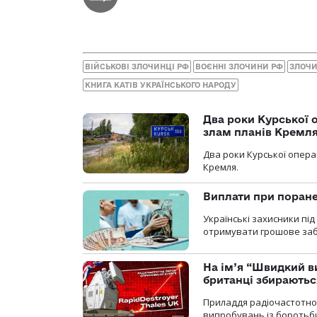
ВІЙСЬКОВІ ЗЛОЧИНЦІ РФ
ВОЄННІ ЗЛОЧИНИ РФ
ЗЛОЧИ
КНИГА КАТІВ УКРАЇНСЬКОГО НАРОДУ
Два роки Курської о
злам планів Кремл
Два роки Курської опера
Кремля.
Виплати при поране
Українські захисники пі
отримувати грошове заб
На ім’я “Швидкий в
британці збираютьс
Приладдя радіочастотної 
випробувань із боротьби