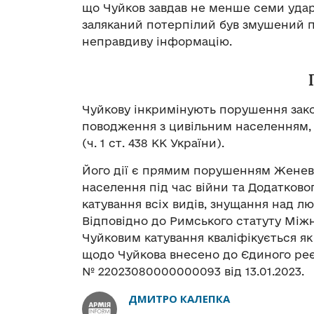
що Чуйков завдав не менше семи ударі
заляканий потерпілий був змушений п
неправдиву інформацію.
Чуйкову інкримінують порушення закон
поводження з цивільним населенням,
(ч. 1 ст. 438 КК України).
Його дії є прямим порушенням Женевс
населення під час війни та Додатковог
катування всіх видів, знущання над лю
Відповідно до Римського статуту Між
Чуйковим катування кваліфікується я
щодо Чуйкова внесено до Єдиного реє
№ 22023080000000093 від 13.01.2023.
ДМИТРО КАЛЕПКА