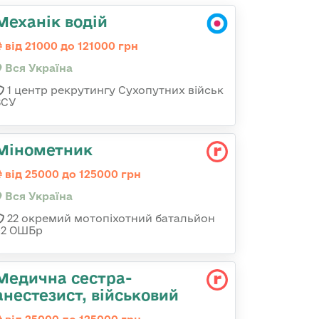
Механік водій
від 21000 до 121000 грн
Вся Україна
1 центр рекрутингу Сухопутних військ
ЗСУ
Мінометник
від 25000 до 125000 грн
Вся Україна
22 окремий мотопіхотний батальйон
92 ОШБр
Медична сестpа-
анестезист, військовий