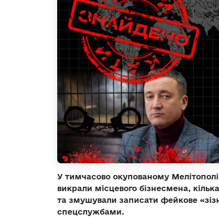
У тимчасово окупованому Мелітополі р
викрали місцевого бізнесмена, кілька
та змушували записати фейкове «зіз
спецслужбами.