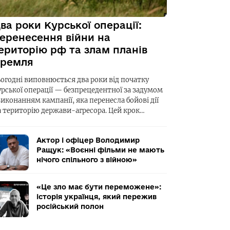
ва роки Курської операції:
еренесення війни на
ериторію рф та злам планів
ремля
ьогодні виповнюється два роки від початку
урської операції — безпрецедентної за задумом
виконанням кампанії, яка перенесла бойові дії
а територію держави-агресора. Цей крок…
Актор і офіцер Володимир
Ращук: «Воєнні фільми не мають
нічого спільного з війною»
«Це зло має бути переможене»:
історія українця, який пережив
російський полон