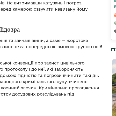
в. Не витримавши катувань і погроз,
еред камерою озвучити нав’язану йому
Підозра
ів та звичаїв війни, а саме — жорстоке
 вчинене за попередньою змовою групою осіб
П
ької конвенції про захист цивільного
о протоколу І до неї, які забороняють
дською гідністю та погрози вчинити такі дії.
народного кримінального суду, вчинене
к воєнний злочин. Кримінальне провадження
стру досудових розслідувань під