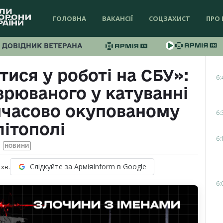
ГОЛОВНА
ВАКАНСІЇ
СОЦЗАХИСТ
ПРО 
ДОВІДНИК ВЕТЕРАНА
ися у роботі на СБУ»:
6:
зрюваного у катуванні
мчасово окупованому
6:
ітополі
6:
НОВИНИ
Слідкуйте за АрміяInform в Google
хв.
6: