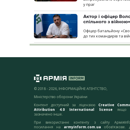
у праг
Актор і офіцер Вол
спільного з війною
Офіцер батальйону «Сво
до тих командирів та вій
© 2018 - 2026, ІНФОРМАЦІЙНЕ АГЕНТСТВО,
Міністерство оборони України
Контент доступний за ліцензією
Creative Comm
Attribution 4.0 International license
якщо 
зазначено інше.
При використанні контенту з сайту АрміяInf
посилання на
armyinform.com.ua
обов’язкове. 