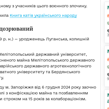
ному з учасників цього воєнного злочину.
днила
Книга катів українського народу
ідозрюваний
9 р. н.) — уродженець Луганська, колишній
 Мелітопольський державний університет,
асненого майна Мелітопольського державного
аврійського державного агротехнологічного
ватного університету та Бердянського
у.
 м. Запоріжжя від 6 грудня 2024 року заочно
олі з конфіскацією майна та позбавленням
 строком на 15 років за колабораціонізм.