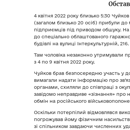
Обста
4 квітня 2022 року близько 5:30 Чуйко
(загалом близько 20 осіб) прибули до
підприємців під приводом обшуку. На
до спеціально облаштованого гаражно
будівлі на вулиці Інтеркультурній, 216.
Там чоловіка незаконно утримували пр
з 4 по 9 квітня 2022 року.
Чуйков брав безпосередню участь у доп
вимагали надати інформацію про зв’я
органами, схиляли до співпраці з оку
завідомо неправдиве «зізнання» про н
обмін на російського військовополоне
Оскільки потерпілий відмовлявся вико
погрожував йому фізичним насильство
зі спільником завдаючи численних уда