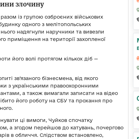
вини злочину
в разом із групою озброєних військових
 будинку одного з мелітопольських
 нього надягнули наручники та вивезли
го приміщення на території захопленої
оти його волі протягом кількох діб —
иті зв’язаного бізнесмена, від якого
зки з українськими правоохоронними
пантами, а також вимагали записати на відео
ібито його роботу на СБУ та прохання про
ного.
нувати ці вимоги, Чуйков спочатку
м, а згодом перейшов до катувань, почергово
рів в обличчя. Слідством встановлено,