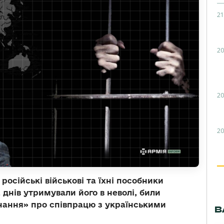
21
20
20
20
осійські військові та їхні пособники
 днів утримували його в неволі, били
нання» про співпрацю з українськими
В