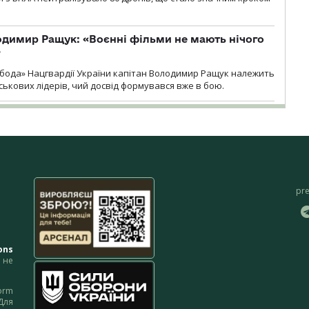
одимир Ращук: «Воєнні фільми не мають нічого
»
бода» Нацгвардії України капітан Володимир Ращук належить
ськових лідерів, чий досвід формувався вже в бою.
pr
ons
не
orm
Для