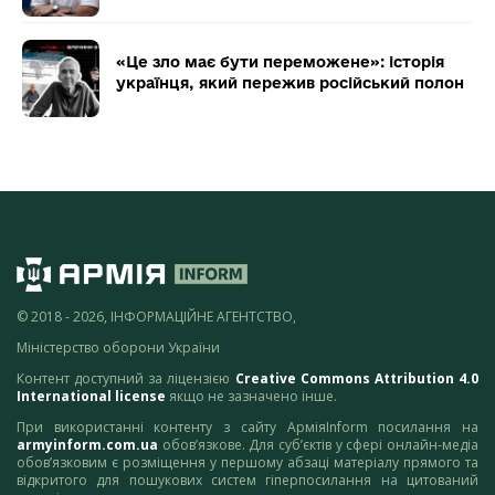
«Це зло має бути переможене»: історія
українця, який пережив російський полон
© 2018 - 2026, ІНФОРМАЦІЙНЕ АГЕНТСТВО,
Міністерство оборони України
Контент доступний за ліцензією
Creative Commons Attribution 4.0
International license
якщо не зазначено інше.
При використанні контенту з сайту АрміяInform посилання на
armyinform.com.ua
обов’язкове. Для суб’єктів у сфері онлайн-медіа
обов’язковим є розміщення у першому абзаці матеріалу прямого та
відкритого для пошукових систем гіперпосилання на цитований