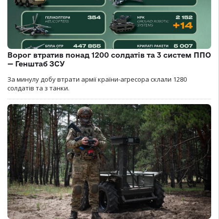
Ворог втратив понад 1200 солдатів та 3 систем ППО
— Генштаб ЗСУ
За минулу добу втрати армії країни-агресора склали 1280
солдатів та з танки.