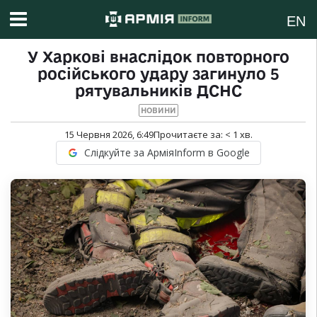
EN
У Харкові внаслідок повторного
російського удару загинуло 5
рятувальників ДСНС
НОВИНИ
15 Червня 2026, 6:49
Прочитаєте за:
< 1
хв.
Слідкуйте за АрміяInform в Google