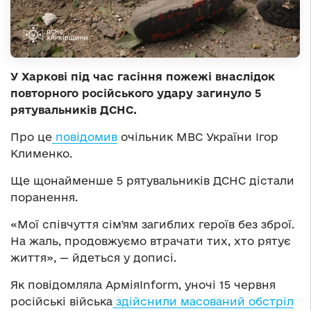
У Харкові під час гасіння пожежі внаслідок
повторного російського удару загинуло 5
рятувальників ДСНС.
Про це
повідомив
очільник МВС України Ігор
Клименко.
Ще щонайменше 5 рятувальників ДСНС дістали
поранення.
«Мої співчуття сімʼям загиблих героїв без зброї.
На жаль, продовжуємо втрачати тих, хто рятує
життя», — йдеться у дописі.
Як повідомляла АрміяInform, уночі 15 червня
російські війська
здійснили масований обстріл