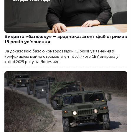
Викрито «батюшку» — зрадника: агент фсб отримав
15 років ув’язнення
За доказовою базою контррозвідки 15 років увʼязнення з
конфіскацією майна отримав агент фсб, якого СБУ викрила у
квітні 2025 року на Донеччині.