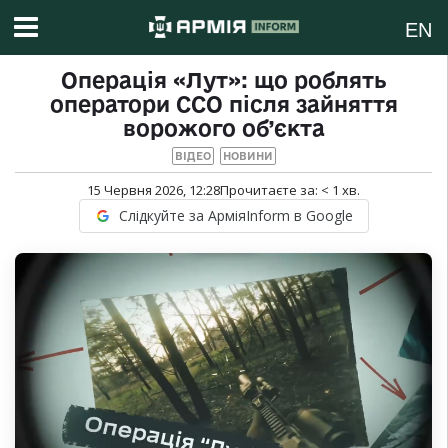
EN
Операція «Лут»: що роблять
оператори ССО після зайняття
ворожого об’єкта
ВІДЕО
НОВИНИ
15 Червня 2026, 12:28
Прочитаєте за:
< 1
хв.
Слідкуйте за АрміяInform в Google