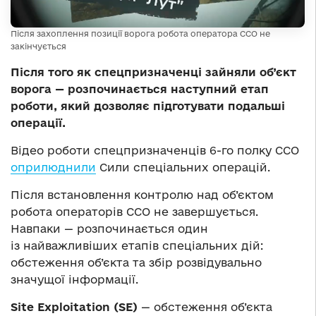
Після захоплення позиції ворога робота оператора ССО не
закінчується
Після того як спецпризначенці зайняли об’єкт
ворога — розпочинається наступний етап
роботи, який дозволяє підготувати подальші
операції.
Відео роботи спецпризначенців 6-го полку ССО
оприлюднили
Сили спеціальних операцій.
Після встановлення контролю над об’єктом
робота операторів ССО не завершується.
Навпаки — розпочинається один
із найважливіших етапів спеціальних дій:
обстеження об’єкта та збір розвідувально
значущої інформації.
Site Exploitation (SE)
— обстеження об’єкта