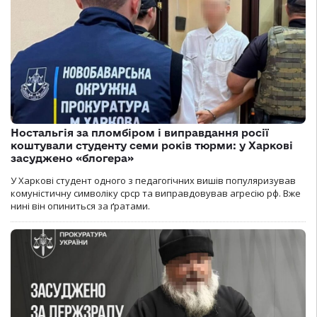
Ностальгія за пломбіром і виправдання росії
коштували студенту семи років тюрми: у Харкові
засуджено «блогера»
У Харкові студент одного з педагогічних вишів популяризував
комуністичну символіку срср та виправдовував агресію рф. Вже
нині він опиниться за ґратами.