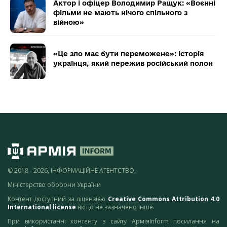
Актор і офіцер Володимир Ращук: «Воєнні
фільми не мають нічого спільного з
війною»
«Це зло має бути переможене»: історія
українця, який пережив російський полон
© 2018 - 2026, ІНФОРМАЦІЙНЕ АГЕНТСТВО,
Міністерство оборони України
Контент доступний за ліцензією
Creative Commons Attribution 4.0
International license
якщо не зазначено інше.
При використанні контенту з сайту АрміяInform посилання на