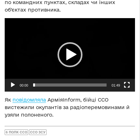
по командних пунктах, складах чи інших
об’єктах противника.
Відеопрогравач
00:00
01:49
Як
повідомляла
АрміяInform, бійці ССО
вистежили окупантів за радіоперемовинами й
узяли полоненого.
6 ПОЛК ССО
ССО ЗСУ