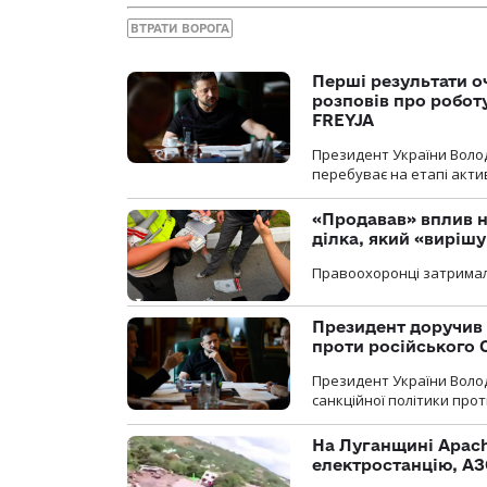
ВТРАТИ ВОРОГА
Перші результати о
розповів про робот
FREYJA
Президент України Воло
перебуває на етапі актив
«Продавав» вплив н
ділка, який «виріш
Правоохоронці затримал
Президент доручив 
проти російського
Президент України Воло
санкційної політики проти
На Луганщині Apach
електростанцію, АЗ