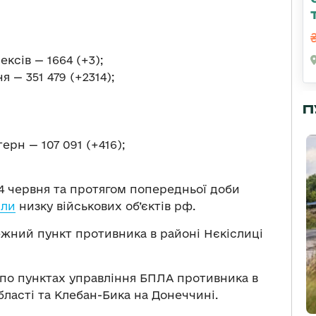
ксів — 1664 (+3);
 — 351 479 (+2314);
П
ерн — 107 091 (+416);
 14 червня та протягом попередньої доби
или
низку військових об’єктів рф.
жний пункт противника в районі Нєкіслиці
в по пунктах управління БПЛА противника в
бласті та Клебан-Бика на Донеччині.