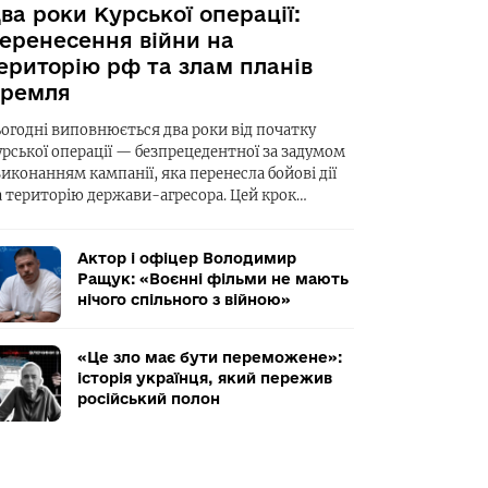
ва роки Курської операції:
еренесення війни на
ериторію рф та злам планів
ремля
ьогодні виповнюється два роки від початку
урської операції — безпрецедентної за задумом
виконанням кампанії, яка перенесла бойові дії
а територію держави-агресора. Цей крок…
Актор і офіцер Володимир
Ращук: «Воєнні фільми не мають
нічого спільного з війною»
«Це зло має бути переможене»:
історія українця, який пережив
російський полон