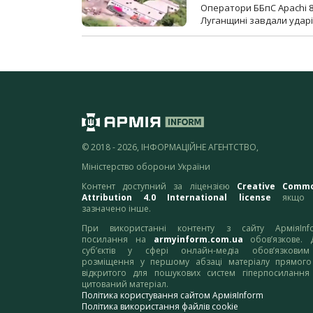
Оператори ББпС Apachi 8
Луганщині завдали ударів
© 2018 - 2026, ІНФОРМАЦІЙНЕ АГЕНТСТВО,
Міністерство оборони України
Контент доступний за ліцензією
Creative Comm
Attribution 4.0 International license
якщо 
зазначено інше.
При використанні контенту з сайту АрміяInf
посилання на
armyinform.com.ua
обов’язкове. 
суб’єктів у сфері онлайн-медіа обов’язкови
розміщення у першому абзаці матеріалу прямого
відкритого для пошукових систем гіперпосилання
цитований матеріал.
Політика користування сайтом АрміяInform
Політика використання файлів cookie