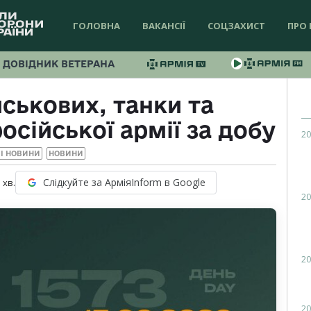
ГОЛОВНА
ВАКАНСІЇ
СОЦЗАХИСТ
ПРО 
ДОВІДНИК ВЕТЕРАНА
йськових, танки та
осійської армії за добу
20
І НОВИНИ
НОВИНИ
Слідкуйте за АрміяInform в Google
1
хв.
20
20
20