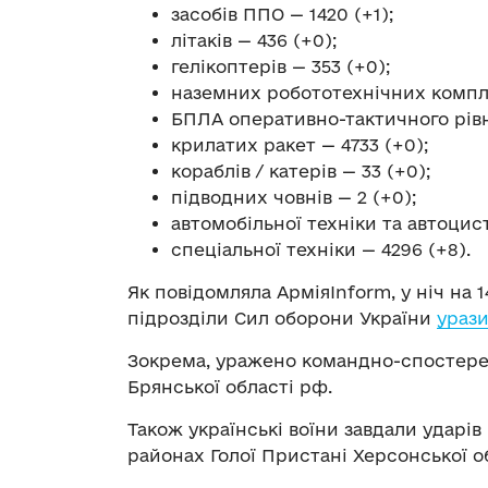
засобів ППО — 1420 (+1);
літаків — 436 (+0);
гелікоптерів — 353 (+0);
наземних робототехнічних компле
БПЛА оперативно-тактичного рівня
крилатих ракет — 4733 (+0);
кораблів / катерів — 33 (+0);
підводних човнів — 2 (+0);
автомобільної техніки та автоцист
спеціальної техніки — 4296 (+8).
Як повідомляла АрміяInform, у ніч на
підрозділи Сил оборони України
ураз
Зокрема, уражено командно-спостере
Брянської області рф.
Також українські воїни завдали ударі
районах Голої Пристані Херсонської о