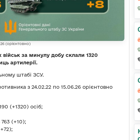
.26 (орієнтовно)
х військ за минулу добу склали 1320
иць артилерії.
ьному штабі ЗСУ.
отивника з 24.02.22 по 15.06.26 орієнтовно
90 (+1320) осіб;
763 (+10);
+72);