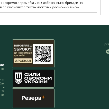
1-ї окремої аеромобільної Слобожанської бригади на
 по ключових об’єктах логістики російських військ.
pr
ons
не
orm
Для
м є
 та
 на