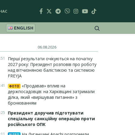
НАС
ENGLISH
06.08.2026
:51
Перші результати очікуються на початку
2027 року: Президент розповів про роботу
над вітчизняною балістикою та системою
FREYJA
:41
«Продавав» вплив на
ФОТО
держпосадовців: на Харківщині затримали
ділка, який «вирішував питання» з
бронюванням
:25
Президент доручив підготувати
спеціальну санкційну операцію проти
російського ОПК
:11
На Луганщині Apachi розгромили
ВІДЕО