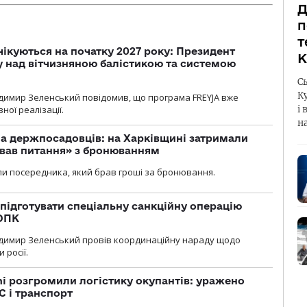
Д
п
т
чікуються на початку 2027 року: Президент
К
у над вітчизняною балістикою та системою
С
К
димир Зеленський повідомив, що програма FREYJA вже
ної реалізації.
і 
н
а держпосадовців: на Харківщині затримали
ував питання» з бронюванням
и посередника, який брав гроші за бронювання.
підготувати спеціальну санкційну операцію
 ОПК
димир Зеленський провів координаційну нараду щодо
 росії.
i розгромили логістику окупантів: уражено
С і транспорт