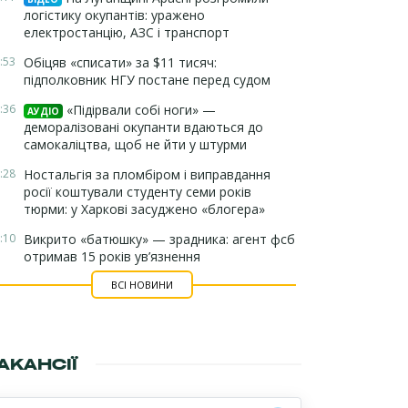
логістику окупантів: уражено
електростанцію, АЗС і транспорт
:53
Обіцяв «списати» за $11 тисяч:
підполковник НГУ постане перед судом
:36
«Підірвали собі ноги» —
АУДІО
деморалізовані окупанти вдаються до
самокаліцтва, щоб не йти у штурми
:28
Ностальгія за пломбіром і виправдання
росії коштували студенту семи років
тюрми: у Харкові засуджено «блогера»
:10
Викрито «батюшку» — зрадника: агент фсб
отримав 15 років ув’язнення
ВСІ НОВИНИ
АКАНСІЇ