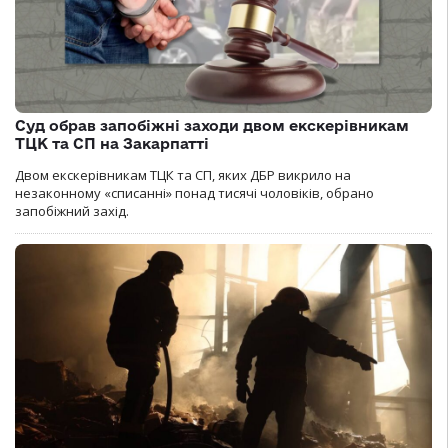
Суд обрав запобіжні заходи двом екскерівникам
ТЦК та СП на Закарпатті
Двом екскерівникам ТЦК та СП, яких ДБР викрило на
незаконному «списанні» понад тисячі чоловіків, обрано
запобіжний захід.