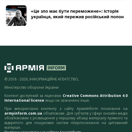
«Це зло має бути переможене»: історія
українця, який пережив російський полон
© 2018 - 2026, ІНФОРМАЦІЙНЕ АГЕНТСТВО,
Міністерство оборони України
Контент доступний за ліцензією
Creative Commons Attribution 4.0
International license
якщо не зазначено інше.
При використанні контенту з сайту АрміяInform посилання на
armyinform.com.ua
обов’язкове. Для суб’єктів у сфері онлайн-медіа
обов’язковим є розміщення у першому абзаці матеріалу прямого та
відкритого для пошукових систем гіперпосилання на цитований
матеріал.