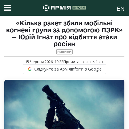
EN
«Кілька ракет збили мобільні
вогневі групи за допомогою ПЗРК»
— Юрій Ігнат про відбиття атаки
росіян
НОВИНИ
15 Червня 2026, 19:22
Прочитаєте за:
< 1
хв.
Слідкуйте за АрміяInform в Google