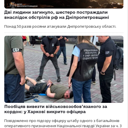
Дві людини загинуло, шестеро постраждали
внаслідок обстрілів рф на Дніпропетровщині
Понад 50 разів росіяни атакували Дніпропетровську області.
Пообіцяв вивезти військовозобов’язаного за
кордон: у Харкові викрито офіцера
Повідомлено про підозру офіцеру штабу одного з батальйонів
оперативного призначення Національної гвардії України за ч. 3