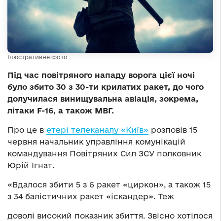
Ілюстративне фото
Під час повітряного нападу ворога цієї ночі
було збито 30 з 30-ти крилатих ракет, до чого
долучилася винищувальна авіація, зокрема,
літаки F-16, а також МВГ.
Про це в
етері телеканалу «Київ»
розповів 15
червня начальник управління комунікацій
командування Повітряних Сил ЗСУ полковник
Юрій Ігнат.
«Вдалося збити 5 з 6 ракет «циркон», а також 15
з 34 балістичних ракет «іскандер». Теж
доволі високий показник збиття. Звісно хотілося