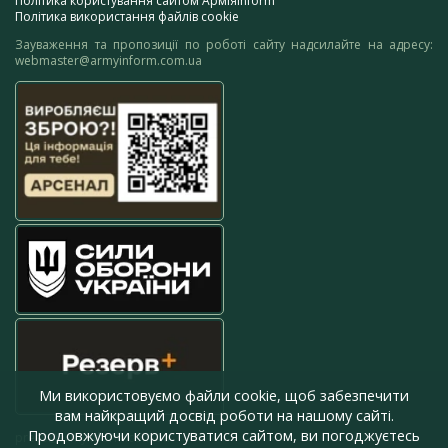
Політика користування сайтом АрміяInform
Політика використання файлів cookie
Зауваження та пропозиції по роботі сайту надсилайте на адресу:
webmaster@armyinform.com.ua
Ми використовуємо файли cookie, щоб забезпечити
вам найкращий досвід роботи на нашому сайті.
Продовжуючи користуватися сайтом, ви погоджуєтесь
press@armyinform.com.ua