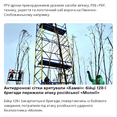
FPV-дрони прикордонників уразили засоби зв’язку, РЕБ і РЕР,
техніку, укриття та логістичний хаб ворога на Північно-
Слобожанському напрямку.
Антидронові сітки врятували «Хамві»: бійці 128-ї
бригади пережили атаку російської «Молнії»
Бійці 128-ї Закарпатської бригади, повертаючись із бойового
завдання, потрапили під атаку російського ударного
безпілотника «Молнія».