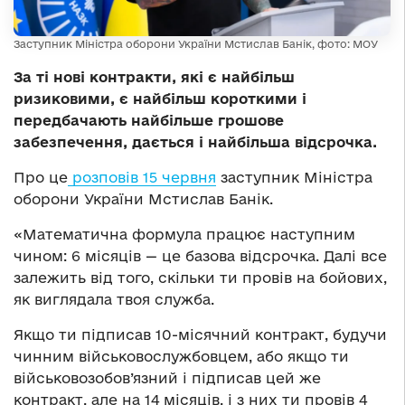
Заступник Міністра оборони України Мстислав Банік, фото: МОУ
За ті нові контракти, які є найбільш
ризиковими, є найбільш короткими і
передбачають найбільше грошове
забезпечення, дається і найбільша відсрочка.
Про це
розповів 15 червня
заступник Міністра
оборони України Мстислав Банік.
«Математична формула працює наступним
чином: 6 місяців — це базова відсрочка. Далі все
залежить від того, скільки ти провів на бойових,
як виглядала твоя служба.
Якщо ти підписав 10-місячний контракт, будучи
чинним військовослужбовцем, або якщо ти
військовозобов’язний і підписав цей же
контракт, але на 14 місяців, і з них ти провів 4