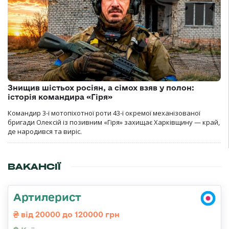
Знищив шістьох росіян, а сімох взяв у полон:
історія командира «Гіря»
Командир 3-ї мотопіхотної роти 43-ї окремої механізованої
бригади Олексій із позивним «Гіря» захищає Харківщину — край,
де народився та виріс.
ВАКАНСІЇ
Артилерист
від 20000 до 120000 грн