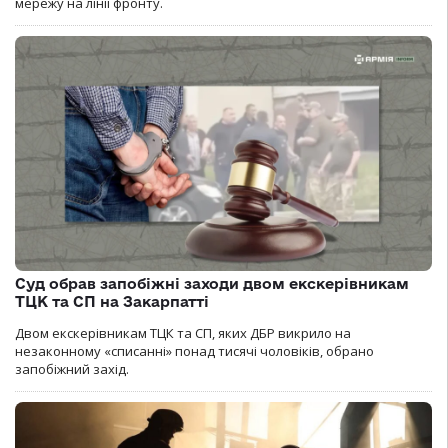
мережу на лінії фронту.
Суд обрав запобіжні заходи двом екскерівникам
ТЦК та СП на Закарпатті
Двом екскерівникам ТЦК та СП, яких ДБР викрило на
незаконному «списанні» понад тисячі чоловіків, обрано
запобіжний захід.