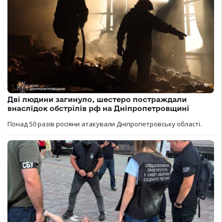
Дві людини загинуло, шестеро постраждали
внаслідок обстрілів рф на Дніпропетровщині
Понад 50 разів росіяни атакували Дніпропетровську області.