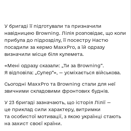
У бригаді її підготували та призначили
навідницею Browning. Лілія розповідає, що коли
прибула до підрозділу, її посестру Настю
посадили за кермо MaxxPro, а їй одразу
визначили місце біля кулемета.
«Мені одразу сказали: „Ти за Browning“.
Я відповіла: „Супер“», — усміхається військова.
Сьогодні MaxxPro та Browning стали для неї
звичними складовими фронтових буднів.
У 23 бригаді зазначають, що історія Лілії —
це приклад сили характеру, витримки
та особистої мотивації, з якою українці стають
на захист своєї країни.