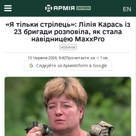
EN
«Я тільки стрілець»: Лілія Карась із
23 бригади розповіла, як стала
навідницею MaxxPro
НОВИНИ
13 Червня 2026, 9:42
Прочитаєте за:
< 1
хв.
Слідкуйте за АрміяInform в Google