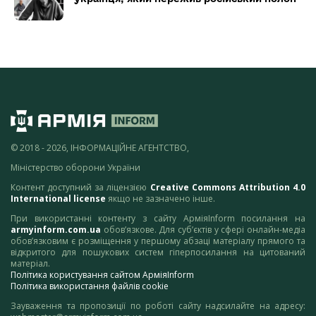
© 2018 - 2026, ІНФОРМАЦІЙНЕ АГЕНТСТВО,
Міністерство оборони України
Контент доступний за ліцензією
Creative Commons Attribution 4.0
International license
якщо не зазначено інше.
При використанні контенту з сайту АрміяInform посилання на
armyinform.com.ua
обов’язкове. Для суб’єктів у сфері онлайн-медіа
обов’язковим є розміщення у першому абзаці матеріалу прямого та
відкритого для пошукових систем гіперпосилання на цитований
матеріал.
Політика користування сайтом АрміяInform
Політика використання файлів cookie
Зауваження та пропозиції по роботі сайту надсилайте на адресу: