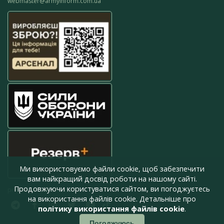
webmaster@armyinform.com.ua
Ми використовуємо файли cookie, щоб забезпечити
вам найкращий досвід роботи на нашому сайті.
Продовжуючи користуватися сайтом, ви погоджуєтесь
press@armyinform.com.ua
на використання файлів cookie. Детальніше про
політику використання файлів cookie
.
Погоджуюсь