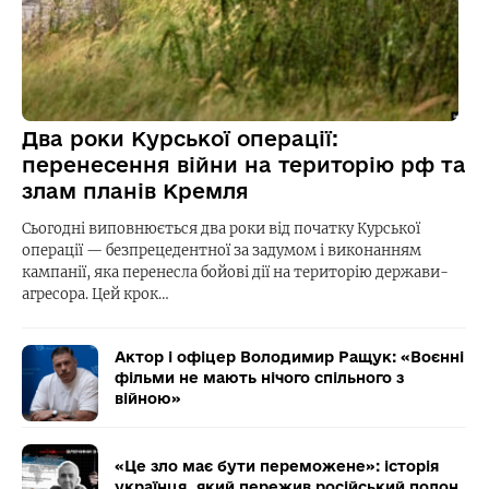
Два роки Курської операції:
перенесення війни на територію рф та
злам планів Кремля
Сьогодні виповнюється два роки від початку Курської
операції — безпрецедентної за задумом і виконанням
кампанії, яка перенесла бойові дії на територію держави-
агресора. Цей крок…
Актор і офіцер Володимир Ращук: «Воєнні
фільми не мають нічого спільного з
війною»
«Це зло має бути переможене»: історія
українця, який пережив російський полон