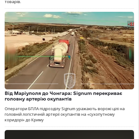
товарів.
Від Маріуполя до Чонгара: Signum перекриває
головну артерію окупантів
Оператори БПЛА підрозділу Signum уражають ворожі цілі на
головній логістичній артерії окупантів на «сухопутному
коридорі» до Криму