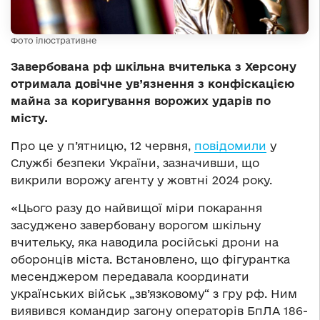
Фото ілюстративне
Завербована рф шкільна вчителька з Херсону
отримала довічне ув’язнення з конфіскацією
майна за коригування ворожих ударів по
місту.
Про це у п’ятницю, 12 червня,
повідомили
у
Службі безпеки України, зазначивши, що
викрили ворожу агенту у жовтні 2024 року.
«Цього разу до найвищої міри покарання
засуджено завербовану ворогом шкільну
вчительку, яка наводила російські дрони на
оборонців міста. Встановлено, що фігурантка
месенджером передавала координати
українських військ „зв’язковому“ з гру рф. Ним
виявився командир загону операторів БпЛА 186-