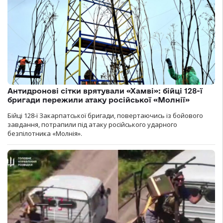
Антидронові сітки врятували «Хамві»: бійці 128-ї
бригади пережили атаку російської «Молнії»
Бійці 128-ї Закарпатської бригади, повертаючись із бойового
завдання, потрапили під атаку російського ударного
безпілотника «Молнія».