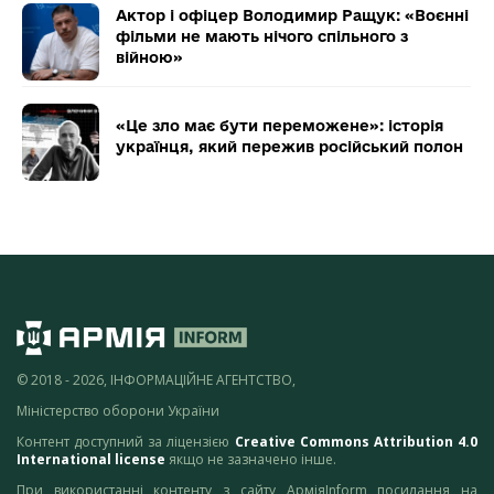
Актор і офіцер Володимир Ращук: «Воєнні
фільми не мають нічого спільного з
війною»
«Це зло має бути переможене»: історія
українця, який пережив російський полон
© 2018 - 2026, ІНФОРМАЦІЙНЕ АГЕНТСТВО,
Міністерство оборони України
Контент доступний за ліцензією
Creative Commons Attribution 4.0
International license
якщо не зазначено інше.
При використанні контенту з сайту АрміяInform посилання на