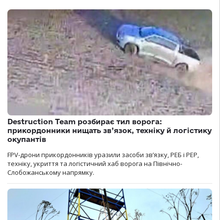
Destruction Team розбирає тил ворога:
прикордонники нищать зв’язок, техніку й логістику
окупантів
FPV-дрони прикордонників уразили засоби зв’язку, РЕБ і РЕР,
техніку, укриття та логістичний хаб ворога на Північно-
Слобожанському напрямку.