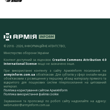
© 2018 - 2026, ІНФОРМАЦІЙНЕ АГЕНТСТВО,
Міністерство оборони України
Контент доступний за ліцензією
Creative Commons Attribution 4.0
International license
якщо не зазначено інше.
При використанні контенту з сайту АрміяInform посилання на
armyinform.com.ua
обов’язкове. Для суб’єктів у сфері онлайн-медіа
обов’язковим є розміщення у першому абзаці матеріалу прямого та
відкритого для пошукових систем гіперпосилання на цитований
матеріал.
Політика користування сайтом АрміяInform
Політика використання файлів cookie
Зауваження та пропозиції по роботі сайту надсилайте на адресу:
webmaster@armyinform.com.ua