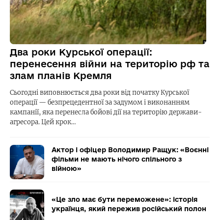
Два роки Курської операції:
перенесення війни на територію рф та
злам планів Кремля
Сьогодні виповнюється два роки від початку Курської
операції — безпрецедентної за задумом і виконанням
кампанії, яка перенесла бойові дії на територію держави-
агресора. Цей крок…
Актор і офіцер Володимир Ращук: «Воєнні
фільми не мають нічого спільного з
війною»
«Це зло має бути переможене»: історія
українця, який пережив російський полон