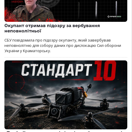
Окупант отримав підозру за вербування
неповнолітньої
СБУ повідомила про підозру окупанту, який завербував
неповнолітню для собору даних про дислокацію Сил оборони
України у Краматорську.