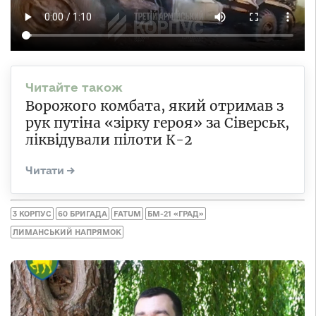
Ворожого комбата, який отримав з
рук путіна «зірку героя» за Сіверськ,
ліквідували пілоти К-2
3 КОРПУС
60 БРИГАДА
FATUM
БМ-21 «ГРАД»
ЛИМАНСЬКИЙ НАПРЯМОК