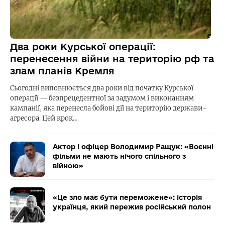
Два роки Курської операції:
перенесення війни на територію рф та
злам планів Кремля
Сьогодні виповнюється два роки від початку Курської
операції — безпрецедентної за задумом і виконанням
кампанії, яка перенесла бойові дії на територію держави-
агресора. Цей крок…
Актор і офіцер Володимир Ращук: «Воєнні
фільми не мають нічого спільного з
війною»
«Це зло має бути переможене»: історія
українця, який пережив російський полон