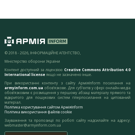
© 2018 - 2026, ІНФОРМАЦІЙНЕ АГЕНТСТВО,
Міністерство оборони України
Контент доступний за ліцензією
Creative Commons Attribution 4.0
International license
якщо не зазначено інше.
При використанні контенту з сайту АрміяInform посилання на
armyinform.com.ua
обов’язкове. Для суб’єктів у сфері онлайн-медіа
обов’язковим є розміщення у першому абзаці матеріалу прямого та
відкритого для пошукових систем гіперпосилання на цитований
матеріал.
Політика користування сайтом АрміяInform
Політика використання файлів cookie
Зауваження та пропозиції по роботі сайту надсилайте на адресу:
webmaster@armyinform.com.ua