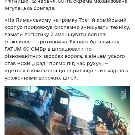
п’ятницю, 12 червня, 60-та окрема механізована
Інгулецька бригада.
«На Лиманському напрямку Третій армійський
корпус продовжує системно знищувати техніку,
ламати логістику й зменшувати вогневі
можливості противника. Екіпажі батальйону
FATUM 60 ОМБр відпрацювали по
різноманітних засобах ворога, а вінцем усього
став РСЗВ „Град“ прямо під час руху», —
йдеться в коментарі до оприлюднених кадрів з
ураженнями ворожих цілей.