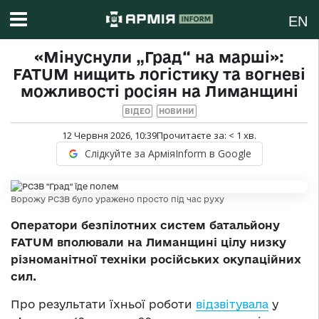
EN
«Мінуснули „Град“ на марші»:
FATUM нищить логістику та вогневі
можливості росіян на Лиманщині
ВІДЕО
НОВИНИ
12 Червня 2026, 10:39
Прочитаєте за:
< 1
хв.
Слідкуйте за АрміяInform в Google
Ворожу РСЗВ було уражено просто під час руху
Оператори безпілотних систем батальйону
FATUM вполювали на Лиманщині цілу низку
різноманітної техніки російських окупаційних
сил.
Про результати їхньої роботи
відзвітувала
у