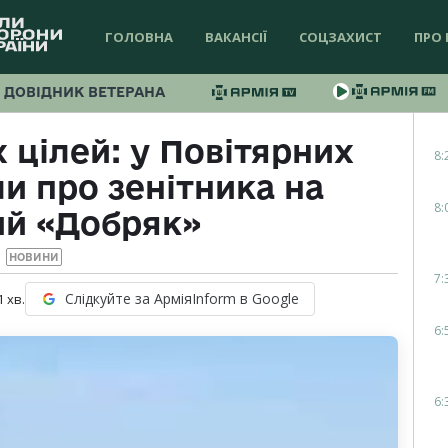
ГОЛОВНА
ВАКАНСІЇ
СОЦЗАХИСТ
ПРО 
ДОВІДНИК ВЕТЕРАНА
 цілей: у Повітярних
8:
и про зенітника на
8:
ий «Добряк»
НОВИНИ
7:
Слідкуйте за АрміяInform в Google
1
хв.
6:
6: