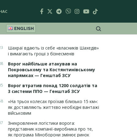
НАС
ENGLISH
23
Шахраї вдають із себе «власників Шахедів»
і вимагають гроші з бізнесменів
08
Ворог найбільше атакував на
Покровському та Костянтинівському
напрямках — Генштаб ЗСУ
35
Ворог втратив понад 1200 солдатів та
3 системи ППО — Генштаб ЗСУ
58
«На трьох колесах проїхав близько 15 км»:
як доставляють життєво необхідні вантажі
військовим
37
Знекровлення логістики ворога:
представник компанії-виробника про те,
як програма Міноборони змінює ринок