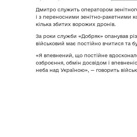
Дмитро служить оператором зенітного
і з переносними зенітно-ракетними 
кілька збитих ворожих дронів.
За роки служби «Добряк» опанував різ
військовий має постійно вчитися та б
«Я впевнений, що постійне вдосконал
озброєння, обмін досвідом і впевнен
неба над Україною», — говорить війсь