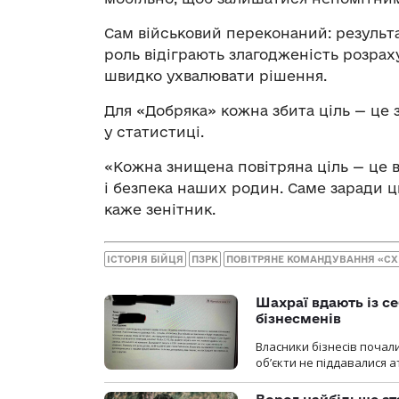
Сам військовий переконаний: результ
роль відіграють злагодженість розраху
швидко ухвалювати рішення.
Для «Добряка» кожна збита ціль — це 
у статистиці.
«Кожна знищена повітряна ціль — це вр
і безпека наших родин. Саме заради 
каже зенітник.
ІСТОРІЯ БІЙЦЯ
ПЗРК
ПОВІТРЯНЕ КОМАНДУВАННЯ «СХ
Шахраї вдають із се
бізнесменів
Власники бізнесів почал
об’єкти не піддавалися 