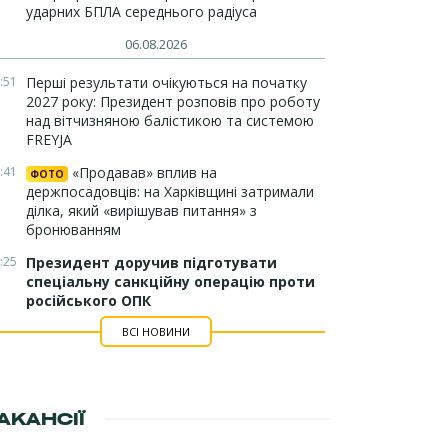
ударних БПЛА середнього радіуса
06.08.2026
:51
Перші результати очікуються на початку
2027 року: Президент розповів про роботу
над вітчизняною балістикою та системою
FREYJA
:41
«Продавав» вплив на
ФОТО
держпосадовців: на Харківщині затримали
ділка, який «вирішував питання» з
бронюванням
:25
Президент доручив підготувати
спеціальну санкційну операцію проти
російського ОПК
ВСІ НОВИНИ
АКАНСІЇ