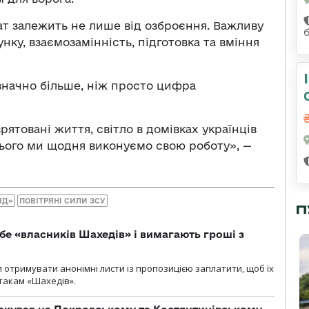
ат залежить не лише від озброєння. Важливу
нку, взаємозамінність, підготовка та вміння
значно більше, ніж просто цифра
ятовані життя, світло в домівках українців
цього ми щодня виконуємо свою роботу», —
ІД»
ПОВІТРЯНІ СИЛИ ЗСУ
П
бе «власників Шахедів» і вимагають гроші з
и отримувати анонімні листи із пропозицією заплатити, щоб їх
атакам «Шахедів».