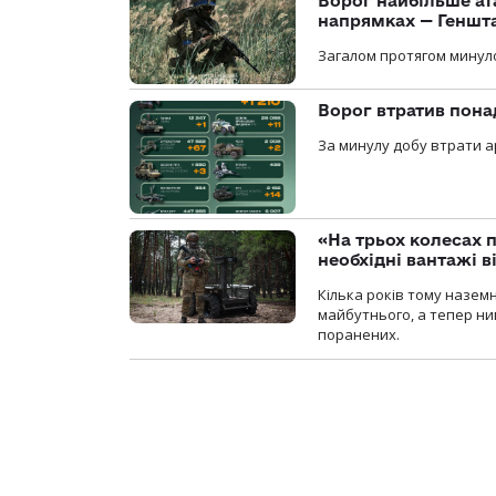
Ворог найбільше ат
напрямках — Геншт
Загалом протягом минуло
Ворог втратив пона
За минулу добу втрати ар
«На трьох колесах 
необхідні вантажі 
Кілька років тому назем
майбутнього, а тепер ни
поранених.