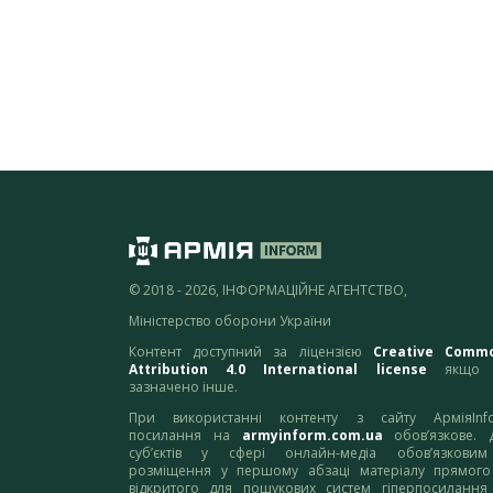
© 2018 - 2026, ІНФОРМАЦІЙНЕ АГЕНТСТВО,
Міністерство оборони України
Контент доступний за ліцензією
Creative Comm
Attribution 4.0 International license
якщо 
зазначено інше.
При використанні контенту з сайту АрміяInf
посилання на
armyinform.com.ua
обов’язкове. 
суб’єктів у сфері онлайн-медіа обов’язкови
розміщення у першому абзаці матеріалу прямого
відкритого для пошукових систем гіперпосилання