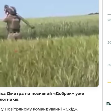
20
20
20
ика Дмитра на позивний «Добряк» уже
лотників.
В
и
у Повітряному командуванні «Схід».