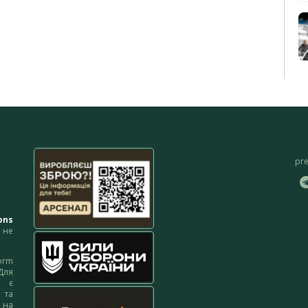
pr
ons
не
orm
Для
м є
 та
 на