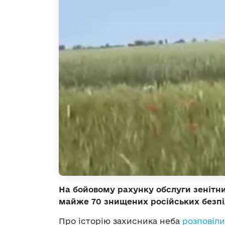
На бойовому рахунку обслуги зенітн
майже 70 знищених російських безпі
Про історію захисника неба
розповіл