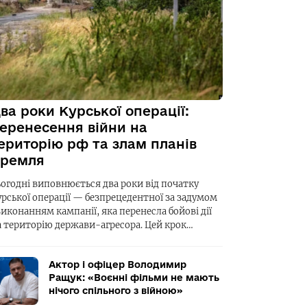
ва роки Курської операції:
еренесення війни на
ериторію рф та злам планів
ремля
ьогодні виповнюється два роки від початку
урської операції — безпрецедентної за задумом
виконанням кампанії, яка перенесла бойові дії
а територію держави-агресора. Цей крок…
Актор і офіцер Володимир
Ращук: «Воєнні фільми не мають
нічого спільного з війною»