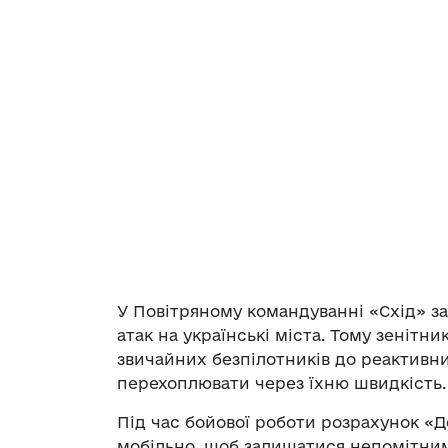
У Повітряному командуванні «Схід» з
атак на українські міста. Тому зенітн
звичайних безпілотників до реактивни
перехоплювати через їхню швидкість.
Під час бойової роботи розрахунок «Д
мобільно, щоб залишатися непомітним