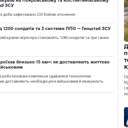
акував на Покровському та Костянтинівському
аб ЗСУ
ї доби зафіксовано 233 бойові зіткнення.
д 1200 солдатів та 3 системи ППО — Генштаб ЗСУ
мії країни-агресора становлять 1280 солдатів та три танки.
Д
п
т
проїхав близько 15 км»: як доставляють життєво
К
військовим
ні роботизовані комплекси здавалися технологією
С
ми доставляють необхідні речі військовим й евакуюють
К
і 
н