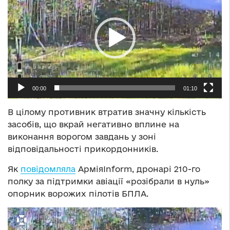
00:00
01:10
В цілому противник втратив значну кількість
засобів, що вкрай негативно вплине на
виконання ворогом завдань у зоні
відповідальності прикордонників.
Як
повідомляла
АрміяInform, дронарі 210-го
полку за підтримки авіації «розібрали в нуль»
опорник ворожих пілотів БПЛА.
Відеопрогравач