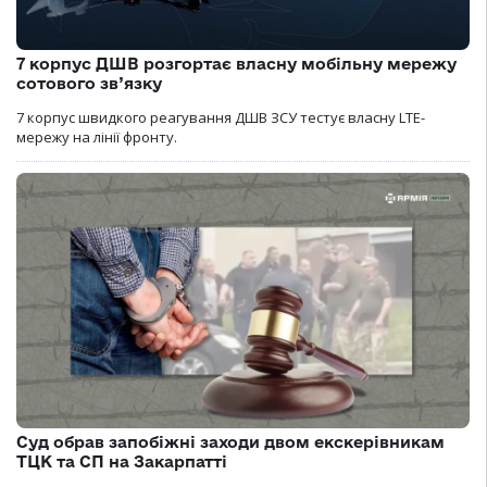
7 корпус ДШВ розгортає власну мобільну мережу
сотового зв’язку
7 корпус швидкого реагування ДШВ ЗСУ тестує власну LTE-
мережу на лінії фронту.
Суд обрав запобіжні заходи двом екскерівникам
ТЦК та СП на Закарпатті