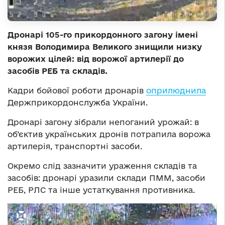
Дронарі 105-го прикордонного загону імені
князя Володимира Великого знищили низку
ворожих цілей: від ворожої артилерії до
засобів РЕБ та складів.
Кадри бойової роботи дронарів
оприлюднила
Держприкордонслужба України.
Дронарі загону зібрали непоганий урожай: в
об’єктив українських дронів потрапила ворожа
артилерія, транспортні засоби.
Окремо слід зазначити ураження складів та
засобів: дронарі уразили склади ПММ, засоби
РЕБ, РЛС та інше устаткування противника.
Відеопрогравач