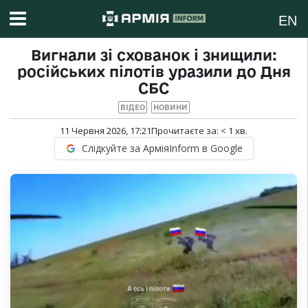
EN
Вигнали зі схованок і знищили:
російських пілотів уразили до Дня
СБС
ВІДЕО
НОВИНИ
11 Червня 2026, 17:21
Прочитаєте за:
< 1
хв.
Слідкуйте за АрміяInform в Google