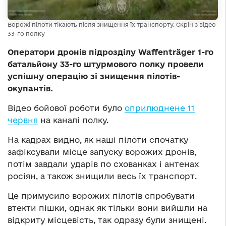
Ворожі пілоти тікають після знищення їх транспорту. Скрін з відео
33-го полку
Оператори дронів підрозділу Waffenträger 1-го
батальйону 33-го штурмового полку провели
успішну операцію зі знищення пілотів-
окупантів.
Відео бойової роботи було
оприлюднене 11
червня
на каналі полку.
На кадрах видно, як наші пілоти спочатку
зафіксували місце запуску ворожих дронів,
потім завдали ударів по схованках і антенах
росіян, а також знищили весь їх транспорт.
Це примусило ворожих пілотів спробувати
втекти пішки, однак як тільки вони вийшли на
відкриту місцевість, так одразу були знищені.