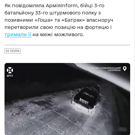
Як повідомляла АрміяInform, бійці 3-го
батальйону 33-го штурмового полку з
позивними «Гоша» та «Батрак» власноруч
перетворили свою позицію на фортецю і
тримали її
на межі можливого.
33 ПОЛК