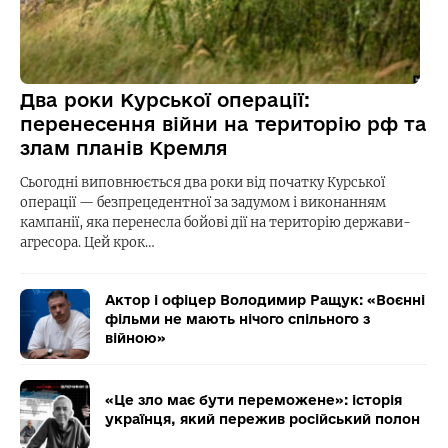
Два роки Курської операції:
перенесення війни на територію рф та
злам планів Кремля
Сьогодні виповнюється два роки від початку Курської
операції — безпрецедентної за задумом і виконанням
кампанії, яка перенесла бойові дії на територію держави-
агресора. Цей крок…
Актор і офіцер Володимир Ращук: «Воєнні
фільми не мають нічого спільного з
війною»
«Це зло має бути переможене»: історія
українця, який пережив російський полон