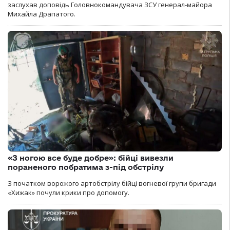
заслухав доповідь Головнокомандувача ЗСУ генерал-майора
Михайла Драпатого.
«З ногою все буде добре»: бійці вивезли
пораненого побратима з-під обстрілу
З початком ворожого артобстрілу бійці вогневої групи бригади
«Хижак» почули крики про допомогу.