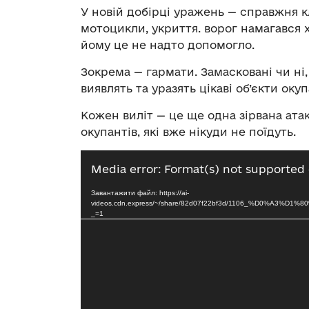
У новій добірці уражень — справжня к
мотоцикли, укриття. ворог намагався 
йому це не надто допомогло.
Зокрема — гармати. Замасковані чи ні, 
виявлять та уразять цікаві об’єкти окуп
Кожен виліт — це ще одна зірвана атак
окупантів, які вже нікуди не поїдуть.
Відеопрогравач
Media error: Format(s) not supported 
Завантажити файл: https://ai-
videos.cdn.express/~/share/82d07f22bf3d/1106_
_=1