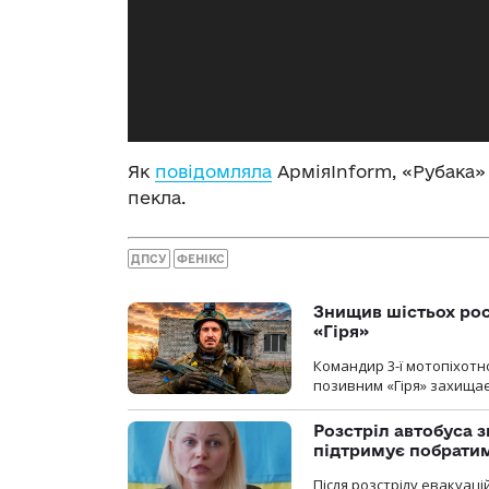
Як
повідомляла
АрміяInform, «Рубака»
пекла.
ДПСУ
ФЕНІКС
Знищив шістьох росі
«Гіря»
Командир 3-ї мотопіхотно
позивним «Гіря» захищає
Розстріл автобуса з
підтримує побрати
Після розстрілу евакуацій