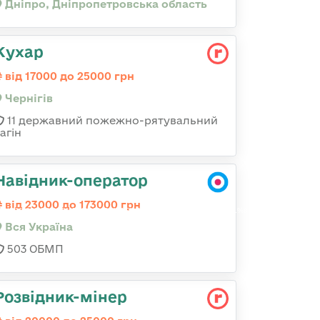
Дніпро, Дніпропетровська область
Кухар
від 17000 до 25000 грн
Чернігів
11 державний пожежно-рятувальний
агін
Навідник-оператор
від 23000 до 173000 грн
%BA%D0%B0%D1%82%D0%B5%D0%B3%D0%BE%D1%80%D1%96%D1%94%D1%8E_%D0%9E%
Вся Україна
503 ОБМП
Розвідник-мінер