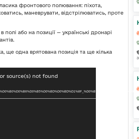
ласика фронтового полювання: піхота,
ховатись, маневрувати, відстрілюватись, проте
в полі або на позиції — українські дронарі
антів.
а, ще одна врятована позиція та ще кілька
з
or source(s) not found
%D0%A3%D1%80%D0%B0%D0%B6%D0%B5%D0%BD%D0%BD%D1%8F_%D0%B7%D0%B0_%D0