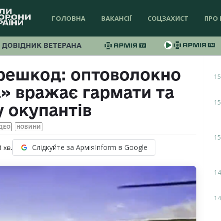
ГОЛОВНА
ВАКАНСІЇ
СОЦЗАХИСТ
ПРО 
ДОВІДНИК ВЕТЕРАНА
решкод: оптоволокно
15
а» вражає гармати та
15
у окупантів
ДЕО
НОВИНИ
15
Слідкуйте за АрміяInform в Google
1
хв.
14
14