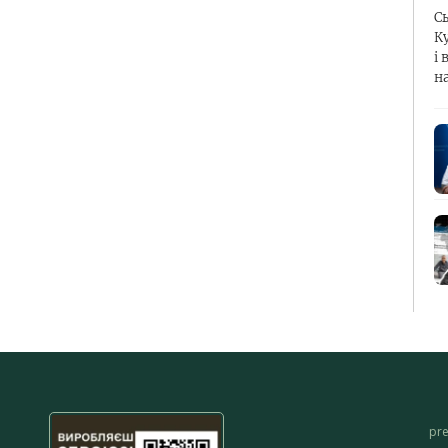
С
К
і 
н
pr