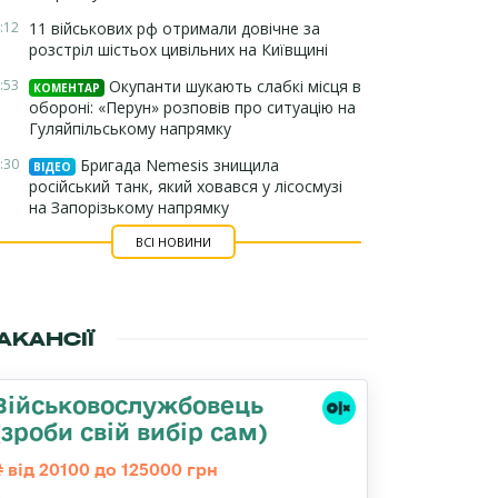
:12
11 військових рф отримали довічне за
розстріл шістьох цивільних на Київщині
:53
Окупанти шукають слабкі місця в
КОМЕНТАР
обороні: «Перун» розповів про ситуацію на
Гуляйпільському напрямку
:30
Бригада Nemesis знищила
ВІДЕО
російський танк, який ховався у лісосмузі
на Запорізькому напрямку
ВСІ НОВИНИ
АКАНСІЇ
Військовослужбовець
(зроби свій вибір сам)
від 20100 до 125000 грн