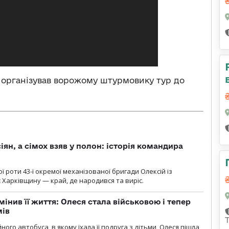
 організував ворожому штурмовику тур до
ян, а сімох взяв у полон: історія командира
ї роти 43-ї окремої механізованої бригади Олексій із
 Харківщину — край, де народився та виріс.
мінив її життя: Олеся стала військовою і тепер
мів
ного автобуса, в якому їхала її подруга з дітьми, Олеся пішла