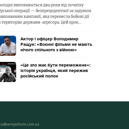
ьогодні виповнюється два роки від початку
урської операції — безпрецедентної за задумом
виконанням кампанії, яка перенесла бойові дії
а територію держави-агресора. Цей крок…
Актор і офіцер Володимир
Ращук: «Воєнні фільми не мають
нічого спільного з війною»
«Це зло має бути переможене»:
історія українця, який пережив
російський полон
ess@armyinform.com.ua