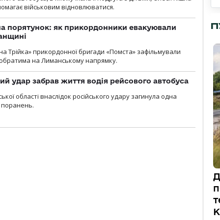
опомагає військовим відновлюватися.
П
на порятунок: як прикордонники евакуювали
анщині
бна Трійка» прикордонної бригади «Помста» зафільмували
обратима на Лиманському напрямку.
кий удар забрав життя водія рейсового автобуса
ької області внаслідок російського удару загинула одна
 поранень.
Д
п
т
К