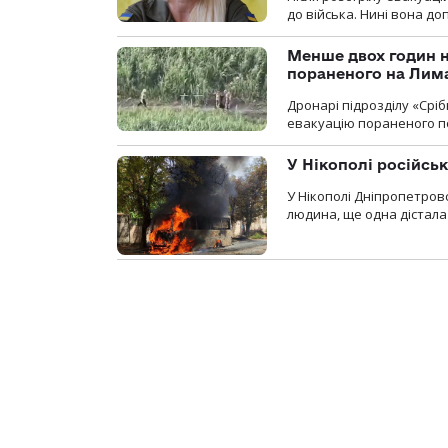
до війська. Нині вона д
Менше двох годин 
пораненого на Лим
Дронарі підрозділу «Срі
евакуацію пораненого п
У Нікополі російсь
У Нікополі Дніпропетровс
людина, ще одна дістала