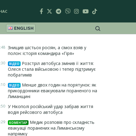
НАС
ENGLISH
:48
Знищив шістьох росіян, а сімох взяв у
полон: історія командира «Гіря»
:30
Розстріл автобуса змінив її життя:
ВІДЕО
Олеся стала військовою і тепер підтримує
побратимів
:10
Менше двох годин на порятунок: як
ВІДЕО
прикордонники евакуювали пораненого на
Лиманщині
:50
У Нікополі російський удар забрав життя
водія рейсового автобуса
:29
Медик розповів про складність
КОМЕНТАР
евакуації поранених на Лиманському
напрямку