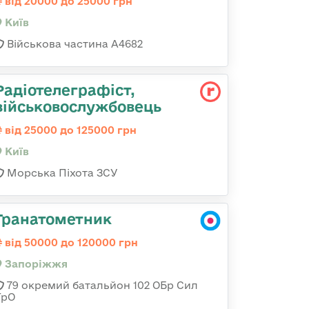
від 20000 до 25000 грн
Київ
Військова частина А4682
Радіотелеграфіст,
військовослужбовець
від 25000 до 125000 грн
Київ
Морська Піхота ЗСУ
Гранатометник
від 50000 до 120000 грн
Запоріжжя
79 окремий батальйон 102 ОБр Сил
ТрО