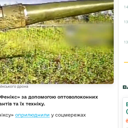
14
13
13
В
аїнського дрона
«Фенікс» за допомогою оптоволоконних
тів та їх техніку.
ніксу»
оприлюднили
у соцмережах