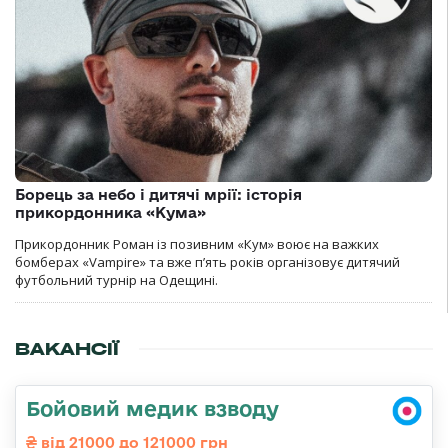
Борець за небо і дитячі мрії: історія
прикордонника «Кума»
Прикордонник Роман із позивним «Кум» воює на важких
бомберах «Vampire» та вже п’ять років організовує дитячий
футбольний турнір на Одещині.
ВАКАНСІЇ
Бойовий медик взводу
від 21000 до 121000 грн