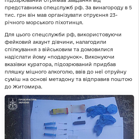
представника спецслужб рф. За винагороду в 5
тис. грн він мав організувати отруєння 23-
річного морського піхотинця.
Для цього спецслужби рф, використовуючи
фейковий акаунт дівчини, налагодили
спілкування з військовим та домовилися
надіслати йому «подарунок». Виконуючи
вказівки куратора, підозрюваний придбав
пляшку міцного алкоголю, ввів до неї отруйну
суміш на основі метадону та відправив поштою
до Житомира.