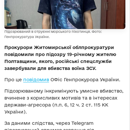
Підозрюваний в отруєнні морського піхотинця. Фото:
Генпрокуратура України.
Прокурори Житомирської облпрокуратури
повідомили про підозру 19-річному жителю
Полтавщини, якого, російські спецслужби
завербували для вбивства воїна ЗСУ.
Про це
повідомив
ОФіс Генпрокурора України.
Підозрюваному інкримінують умисне вбивство,
вчинене з корисливих мотивів та в інтересах
держави-агресора (п.п. 6, 12 ч. 2 ст. 115 КК
України).
За даними слідства, через Telegram
підозрюваний отримав завдання від