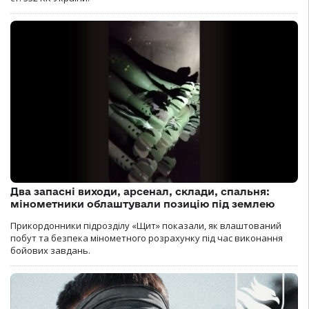
Два запасні виходи, арсенал, склади, спальня:
мінометники облаштували позицію під землею
Прикордонники підрозділу «Щит» показали, як влаштований
побут та безпека мінометного розрахунку під час виконання
бойових завдань.