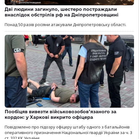
Дві людини загинуло, шестеро постраждали
внаслідок обстрілів рф на Дніпропетровщині
Понад 50 разів росіяни атакували Дніпропетровську області.
Пообіцяв вивезти військовозобов’язаного за
кордон: у Харкові викрито офіцера
Повідомлено про підозру офіцеру штабу одного з батальйонів
оперативного призначення Національної гвардії України за ч. 3
ст. 332 КК України.