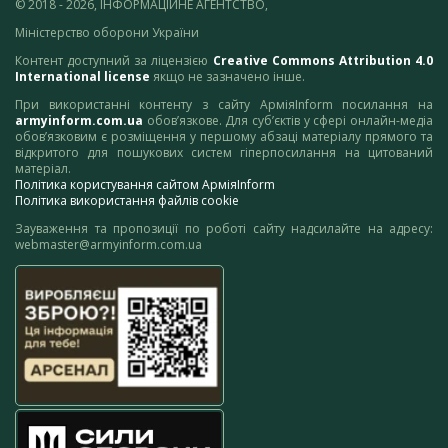
© 2018 - 2026, ІНФОРМАЦІЙНЕ АГЕНТСТВО,
Міністерство оборони України
Контент доступний за ліцензією
Creative Commons Attribution 4.0
International license
якщо не зазначено інше.
При використанні контенту з сайту АрміяInform посилання на
armyinform.com.ua
обов’язкове. Для суб’єктів у сфері онлайн-медіа
обов’язковим є розміщення у першому абзаці матеріалу прямого та
відкритого для пошукових систем гіперпосилання на цитований
матеріал.
Політика користування сайтом АрміяInform
Політика використання файлів cookie
Зауваження та пропозиції по роботі сайту надсилайте на адресу:
webmaster@armyinform.com.ua