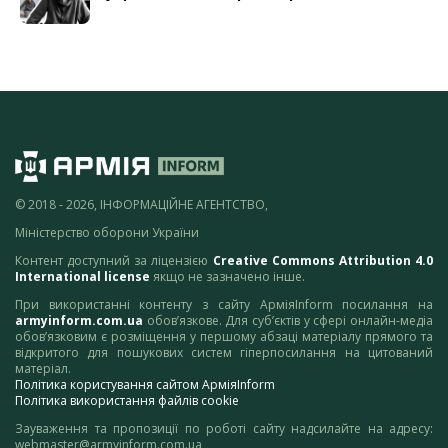
© 2018 - 2026, ІНФОРМАЦІЙНЕ АГЕНТСТВО,
Міністерство оборони України
Контент доступний за ліцензією
Creative Commons Attribution 4.0
International license
якщо не зазначено інше.
При використанні контенту з сайту АрміяInform посилання на
armyinform.com.ua
обов’язкове. Для суб’єктів у сфері онлайн-медіа
обов’язковим є розміщення у першому абзаці матеріалу прямого та
відкритого для пошукових систем гіперпосилання на цитований
матеріал.
Політика користування сайтом АрміяInform
Політика використання файлів cookie
Зауваження та пропозиції по роботі сайту надсилайте на адресу:
webmaster@armyinform.com.ua