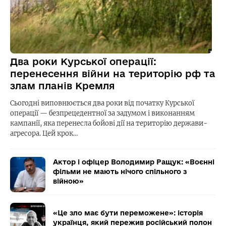
Два роки Курської операції:
перенесення війни на територію рф та
злам планів Кремля
Сьогодні виповнюється два роки від початку Курської
операції — безпрецедентної за задумом і виконанням
кампанії, яка перенесла бойові дії на територію держави-
агресора. Цей крок…
Актор і офіцер Володимир Ращук: «Воєнні
фільми не мають нічого спільного з
війною»
«Це зло має бути переможене»: історія
українця, який пережив російський полон