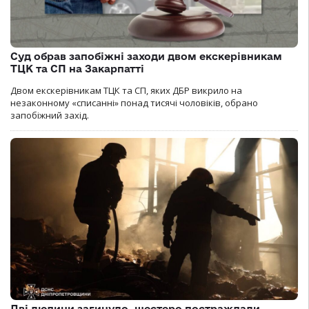
Суд обрав запобіжні заходи двом екскерівникам
ТЦК та СП на Закарпатті
Двом екскерівникам ТЦК та СП, яких ДБР викрило на
незаконному «списанні» понад тисячі чоловіків, обрано
запобіжний захід.
Дві людини загинуло, шестеро постраждали