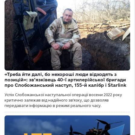
«Треба йти далі, бо нехороші люди відходять з
позицій»: зв’язківець 40-ї артилерійської бригади
про Слобожанський наступ, 155-й калібр і Starlink
Успіх Слобожанської наступальної операції восени 2022 року
критично залежав від надійного зв’язку, що дозволяв
передавати інформацію в режимі реального часу.