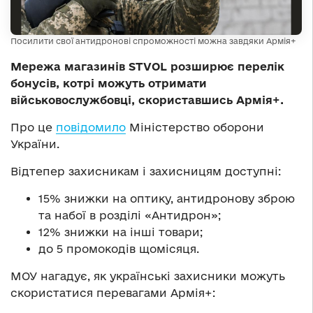
Посилити свої антидронові спроможності можна завдяки Армія+
Мережа магазинів STVOL розширює перелік
бонусів, котрі можуть отримати
військовослужбовці, скориставшись Армія+.
Про це
повідомило
Міністерство оборони
України.
Відтепер захисникам і захисницям доступні:
15% знижки на оптику, антидронову зброю
та набої в розділі «Антидрон»;
12% знижки на інші товари;
до 5 промокодів щомісяця.
МОУ нагадує, як українські захисники можуть
скористатися перевагами Армія+: