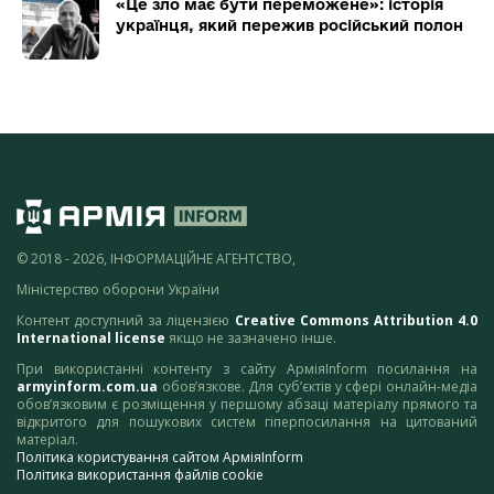
«Це зло має бути переможене»: історія
українця, який пережив російський полон
© 2018 - 2026, ІНФОРМАЦІЙНЕ АГЕНТСТВО,
Міністерство оборони України
Контент доступний за ліцензією
Creative Commons Attribution 4.0
International license
якщо не зазначено інше.
При використанні контенту з сайту АрміяInform посилання на
armyinform.com.ua
обов’язкове. Для суб’єктів у сфері онлайн-медіа
обов’язковим є розміщення у першому абзаці матеріалу прямого та
відкритого для пошукових систем гіперпосилання на цитований
матеріал.
Політика користування сайтом АрміяInform
Політика використання файлів cookie