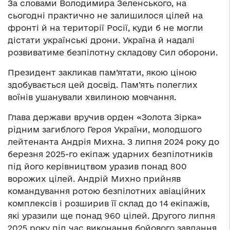
За словами Володимира Зеленського, на
сьогодні практично не залишилося цілей на
фронті й на території Росії, куди б не могли
дістати українські дрони. Україна й надалі
розвиватиме безпілотну складову Сил оборони.
Президент закликав пам’ятати, якою ціною
здобувається цей досвід. Пам’ять полеглих
воїнів ушанували хвилиною мовчання.
Глава держави вручив орден «Золота Зірка»
рідним загиблого Героя України, молодшого
лейтенанта Андрія Михна. З липня 2024 року до
березня 2025-го екіпаж ударних безпілотників
під його керівництвом уразив понад 800
ворожих цілей. Андрій Михно прийняв
командування ротою безпілотних авіаційних
комплексів і розширив її склад до 14 екіпажів,
які уразили ще понад 960 цілей. Другого липня
2025 року під час виконання бойового завдання