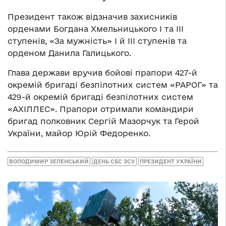
Президент також відзначив захисників
орденами Богдана Хмельницького І та ІІІ
ступенів, «За мужність» І й ІІІ ступенів та
орденом Данила Галицького.
Глава держави вручив бойові прапори 427-й
окремій бригаді безпілотних систем «РАРОГ» та
429-й окремій бригаді безпілотних систем
«АХІЛЛЕС». Прапори отримали командири
бригад полковник Сергій Мазорчук та Герой
України, майор Юрій Федоренко.
ВОЛОДИМИР ЗЕЛЕНСЬКИЙ
ДЕНЬ СБС ЗСУ
ПРЕЗИДЕНТ УКРАЇНИ