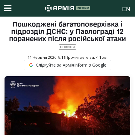
EN
Пошкоджені багатоповерхівка і
підрозділ ДСНС: у Павлограді 12
поранених після російської атаки
НОВИНИ
11 Червня 2026, 9:11
Прочитаєте за:
< 1
хв.
Слідкуйте за АрміяInform в Google