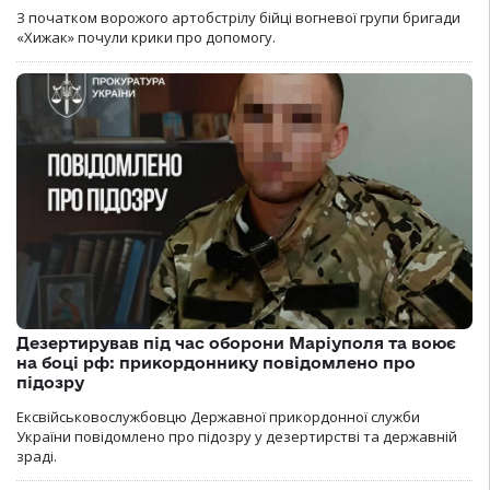
З початком ворожого артобстрілу бійці вогневої групи бригади
«Хижак» почули крики про допомогу.
Дезертирував під час оборони Маріуполя та воює
на боці рф: прикордоннику повідомлено про
підозру
Ексвійськовослужбовцю Державної прикордонної служби
України повідомлено про підозру у дезертирстві та державній
зраді.