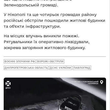
Зеленодольській громаді.
У Нікополі та ще чотирьох громадах району
російські обстріли пошкодили житлові будинки
та об’єкти інфраструктури.
На місцях влучань виникли пожежі.
Рятувальники їх оперативно ліквідували,
зокрема загоряння житлового будинку.
ВОЄННІ ЗЛОЧИНИ РФ
ВОРОЖІ ОБСТРІЛИ
ДНІПРОПЕТРОВСЬКА ОБЛАСТЬ
ДСНС УКРАЇНИ
ПАВЛОГРАД