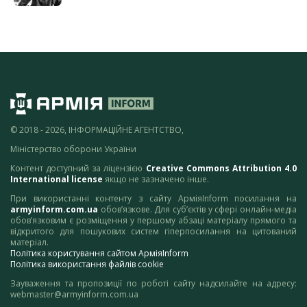
© 2018 - 2026, ІНФОРМАЦІЙНЕ АГЕНТСТВО,
Міністерство оборони України
Контент доступний за ліцензією
Creative Commons Attribution 4.0
International license
якщо не зазначено інше.
При використанні контенту з сайту АрміяInform посилання на
armyinform.com.ua
обов’язкове. Для суб’єктів у сфері онлайн-медіа
обов’язковим є розміщення у першому абзаці матеріалу прямого та
відкритого для пошукових систем гіперпосилання на цитований
матеріал.
Політика користування сайтом АрміяInform
Політика використання файлів cookie
Зауваження та пропозиції по роботі сайту надсилайте на адресу:
webmaster@armyinform.com.ua