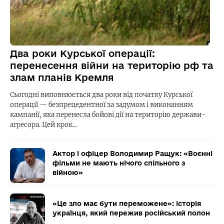
Два роки Курської операції:
перенесення війни на територію рф та
злам планів Кремля
Сьогодні виповнюється два роки від початку Курської
операції — безпрецедентної за задумом і виконанням
кампанії, яка перенесла бойові дії на територію держави-
агресора. Цей крок…
Актор і офіцер Володимир Ращук: «Воєнні
фільми не мають нічого спільного з
війною»
«Це зло має бути переможене»: історія
українця, який пережив російський полон