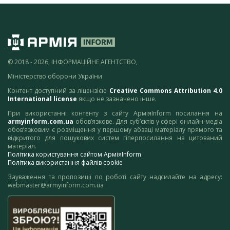
© 2018 - 2026, ІНФОРМАЦІЙНЕ АГЕНТСТВО,
Міністерство оборони України
Контент доступний за ліцензією
Creative Commons Attribution 4.0
International license
якщо не зазначено інше.
При використанні контенту з сайту АрміяInform посилання на
armyinform.com.ua
обов’язкове. Для суб’єктів у сфері онлайн-медіа
обов’язковим є розміщення у першому абзаці матеріалу прямого та
відкритого для пошукових систем гіперпосилання на цитований
матеріал.
Політика користування сайтом АрміяInform
Політика використання файлів cookie
Зауваження та пропозиції по роботі сайту надсилайте на адресу:
webmaster@armyinform.com.ua