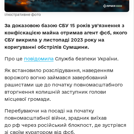
Ілюстративне фото
За доказовою базою СБУ 15 років ув’язнення з
конфіскацією майна отримав агент фсб, якого
СБУ викрила у листопаді 2023 року на
коригуванні обстрілів Сумщини.
Про це
повідомила
Служба безпеки України.
Як встановило розслідування, наведенням
ворожого вогню займався завербований
рашистами ще до початку повномасштабного
вторгнення колишній заступник голови
місцевої громади.
Перебуваючи на посаді на початку
повномасштабної війни, зрадник виїхав
до рф через російський блокпост, де зустрівся
зі своїм куратором від фсб.