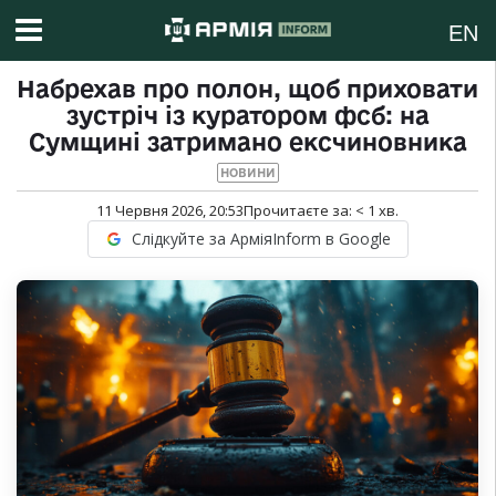
EN
Набрехав про полон, щоб приховати
зустріч із куратором фсб: на
Сумщині затримано ексчиновника
НОВИНИ
11 Червня 2026, 20:53
Прочитаєте за:
< 1
хв.
Слідкуйте за АрміяInform в Google