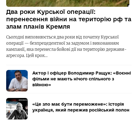
Два роки Курської операції:
перенесення війни на територію рф та
злам планів Кремля
Сьогодні виповнюється два роки від початку Курської
операції — безпрецедентної за задумом і виконанням
кампанії, яка перенесла бойові дії на територію держави-
агресора. Цей крок…
Актор і офіцер Володимир Ращук: «Воєнні
фільми не мають нічого спільного з
війною»
«Це зло має бути переможене»: історія
українця, який пережив російський полон